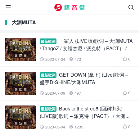


大渊MUTA
一家人 (LIVE版)歌词 – 大渊MUTA
最新歌词
/ TangoZ / 艾福杰尼 / 派克特（PACT） / 盛
宇D-SHINE
0
2023-07-24
473



GET DOWN (拿下) (Live)歌词 –
最新歌词
盛宇D-SHINE/大渊MUTA
0
2023-07-09
497



Back to the stree8 (回到街头)
最新歌词
(LIVE版)歌词 – 派克特（PACT） / 大渊
MUTA / 艾福杰尼
0
2023-06-04
1235


