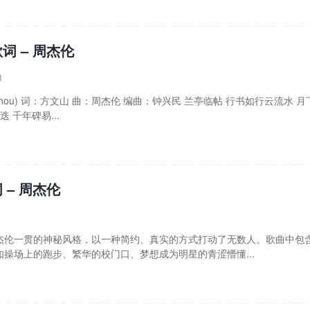
词 – 周杰伦
1
y Chou) 词：方文山 曲：周杰伦 编曲：钟兴民 兰亭临帖 行书如行云流水 月
 千年碑易...
 – 周杰伦
杰伦一贯的神秘风格，以一种简约、真实的方式打动了无数人。歌曲中包
操场上的跑步、繁华的校门口、梦想成为明星的青涩懵懂...