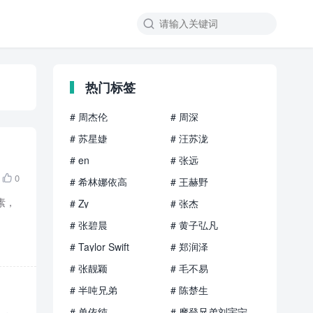

热门标签
# 周杰伦
# 周深
# 苏星婕
# 汪苏泷
# en
# 张远
0

# 希林娜依高
# 王赫野
素，
# Zy
# 张杰
# 张碧晨
# 黄子弘凡
# Taylor Swift
# 郑润泽
# 张靓颖
# 毛不易
# 半吨兄弟
# 陈楚生
# 单依纯
# 摩登兄弟刘宇宁