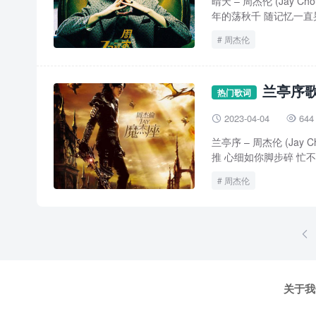
晴天 – 周杰伦 (Jay
年的荡秋千 随记忆一直晃到
周杰伦
兰亭序歌
热门歌词
2023-04-04
644


兰亭序 – 周杰伦 (Ja
推 心细如你脚步碎 忙不迭
周杰伦

关于我