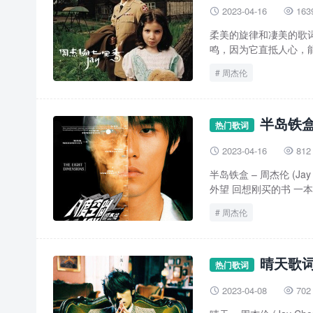
2023-04-16
163


柔美的旋律和凄美的歌
鸣，因为它直抵人心，能
周杰伦
半岛铁盒
热门歌词
2023-04-16
812


半岛铁盒 – 周杰伦 (J
外望 回想刚买的书 一本
周杰伦
晴天歌词
热门歌词
2023-04-08
702

