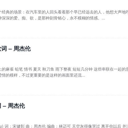
个经典的场景：在汽车里的人回头看着那个早已经远去的人，他想大声地
深深的爱、痴、欲，是那种刻骨铭心，永不模糊的情感。...
词 – 周杰伦
的麻雀 铅笔 情书 夏天 秋刀鱼 雨下整夜 短短几分钟 这些串联在一起的
情的模样，不过更重要的是这样的画面里还流...
 – 周杰伦
 Chou) 词：宋健彰 曲：周杰伦 编曲：林迈可 天空灰得像哭过 离开你以后 并