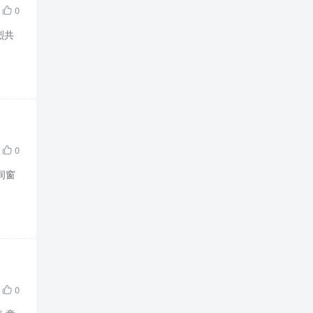
0

烈共
0

间窗
0
