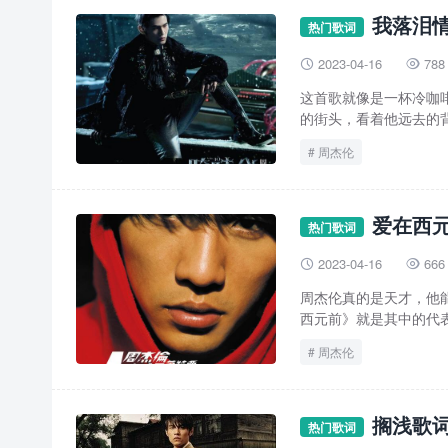
我落泪情
热门歌词
2023-04-16
788


这首歌就像是一杯冷咖
的街头，看着他远去的背
周杰伦
爱在西元
热门歌词
2023-04-16
666


周杰伦真的是天才，他
西元前》就是其中的代表
周杰伦
搁浅歌词
热门歌词