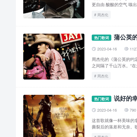
更自由 酸酸的空气 嗅出
周杰伦
蒲公英的
热门歌词
2023-04-16
112


周杰伦的《蒲公英的约
之间隔了千山万水。“在
周杰伦
说好的幸
热门歌词
2023-04-16
790


这首歌就像一杯美味的
撕裂后的落差和无奈。歌
周杰伦