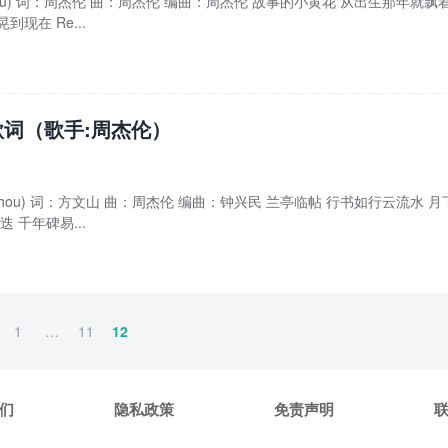
 Chou) 词：周杰伦 曲：周杰伦 编曲：周杰伦 故事的小黄花 从出生那年就飘着
现在 Re...
词（歌手:周杰伦）
y Chou) 词：方文山 曲：周杰伦 编曲：钟兴民 兰亭临帖 行书如行云流水 月
 千年碑易...
1
…
11
12
们
隐私政策
免责声明