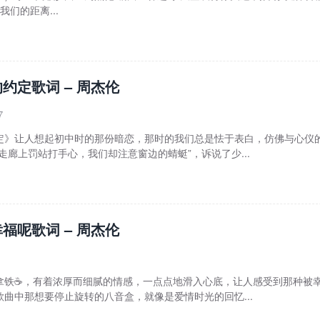
我们的距离...
约定歌词 – 周杰伦
7
定》让人想起初中时的那份暗恋，那时的我们总是怯于表白，仿佛与心仪
走廊上罚站打手心，我们却注意窗边的蜻蜓”，诉说了少...
福呢歌词 – 周杰伦
拿铁☕️，有着浓厚而细腻的情感，一点点地滑入心底，让人感受到那种被
曲中那想要停止旋转的八音盒，就像是爱情时光的回忆...