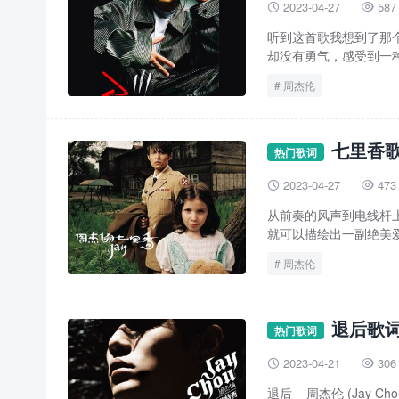
2023-04-27
587


听到这首歌我想到了那
却没有勇气，感受到一种
周杰伦
七里香歌
热门歌词
2023-04-27
473


从前奏的风声到电线杆上
就可以描绘出一副绝美爱
周杰伦
退后歌词
热门歌词
2023-04-21
306


退后 – 周杰伦 (Jay