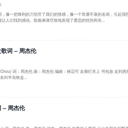
9
词，像一把锋利的刀切开了我们的情感，像一个世袭不衰的名画，引起强
让人们找到感动。歌曲淋漓尽致地表现了爱恋的忧伤和失...
歌词 – 周杰伦
ay Chou) 词：周杰伦 曲：周杰伦 编曲：林迈可 走廊灯关上 书包放 走到房
名叫半岛铁盒...
 – 周杰伦