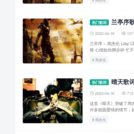
兰亭序歌
热门歌词
2023-04-16
107


兰亭序 – 周杰伦 (Ja
推 心细如你脚步碎 忙不迭
周杰伦
晴天歌词
热门歌词
2023-04-16
713


这首《晴天》突破了周
许多校园爱情的情节，如
周杰伦