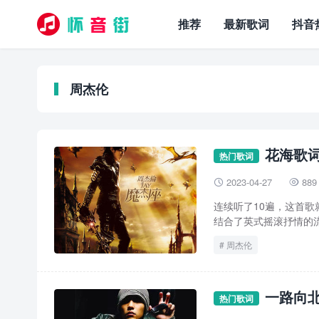
推荐
最新歌词
抖音
周杰伦
花海歌词
热门歌词
2023-04-27
889


连续听了10遍，这首
结合了英式摇滚抒情的流
周杰伦
一路向北
热门歌词