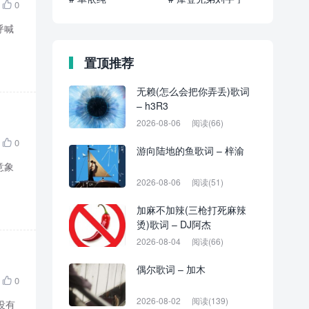
0

呼喊
置顶推荐
无赖(怎么会把你弄丢)歌词
– h3R3
2026-08-06
阅读(66)
0

游向陆地的鱼歌词 – 梓渝
意象
2026-08-06
阅读(51)
加麻不加辣(三枪打死麻辣
烫)歌词 – DJ阿杰
2026-08-04
阅读(66)
偶尔歌词 – 加木
0

2026-08-02
阅读(139)
没有