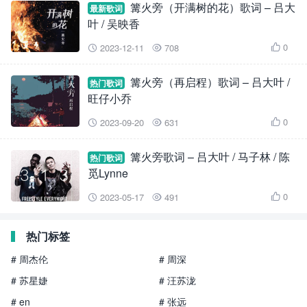
篝火旁（开满树的花）歌词 – 吕大
最新歌词
叶 / 吴映香
0
2023-12-11
708



篝火旁（再启程）歌词 – 吕大叶 /
热门歌词
旺仔小乔
0
2023-09-20
631



篝火旁歌词 – 吕大叶 / 马子林 / 陈
热门歌词
觅Lynne
0
2023-05-17
491



热门标签
# 周杰伦
# 周深
# 苏星婕
# 汪苏泷
# en
# 张远