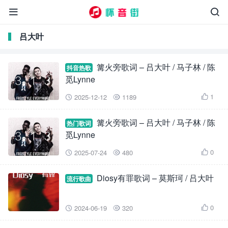


吕大叶
篝火旁歌词 – 吕大叶 / 马子林 / 陈
抖音热歌
觅Lynne
1
2025-12-12
1189



篝火旁歌词 – 吕大叶 / 马子林 / 陈
热门歌词
觅Lynne
0
2025-07-24
480



Diosy有罪歌词 – 莫斯珂 / 吕大叶
流行歌曲
0
2024-06-19
320


