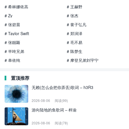
# 希林娜依高
# 王赫野
# Zy
# 张杰
# 张碧晨
# 黄子弘凡
# Taylor Swift
# 郑润泽
# 张靓颖
# 毛不易
# 半吨兄弟
# 陈楚生
# 单依纯
# 摩登兄弟刘宇宁
置顶推荐
无赖(怎么会把你弄丢)歌词 – h3R3
2026-08-06
阅读(99)
游向陆地的鱼歌词 – 梓渝
2026-08-06
阅读(78)