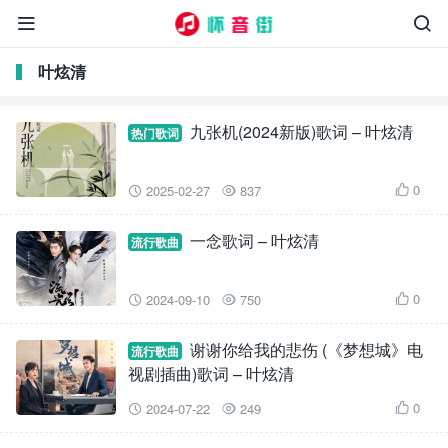


叶炫清
九张机(2024新版)歌词 – 叶炫清
热门歌词
0
2025-02-27
837



一念歌词 – 叶炫清
流行歌曲
0
2024-09-10
750



谢谢你给我的悲伤 (《梦想城》电
流行歌曲
视剧插曲)歌词 – 叶炫清
0
2024-07-22
249


