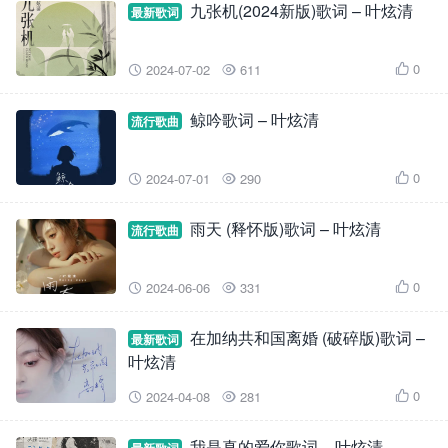
九张机(2024新版)歌词 – 叶炫清
最新歌词
0
2024-07-02
611



鲸吟歌词 – 叶炫清
流行歌曲
0
2024-07-01
290



雨天 (释怀版)歌词 – 叶炫清
流行歌曲
0
2024-06-06
331



在加纳共和国离婚 (破碎版)歌词 –
最新歌词
叶炫清
0
2024-04-08
281



我是真的爱你歌词 – 叶炫清