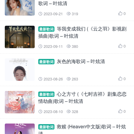
歌词 – 叶炫清
0
2023-09-21
319



等我变成我们 (《云之羽》影视剧
最新歌词
插曲)歌词 – 叶炫清
0
2023-09-11
380



灰色的海歌词 – 叶炫清
最新歌词
0
2023-08-26
263



心之方寸 (《七时吉祥》剧集恋恋
最新歌词
情劫曲)歌词 – 叶炫清
0
2023-08-10
328



救赎 (Heaven中文版)歌词 – 叶炫
最新歌词
清