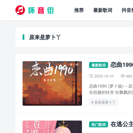
推荐
最新歌词
抖音
原来是萝卜丫
恋曲199
最新歌词
2023-10-10
480


恋曲1990 (萝卜版)
你容颜的转变 轻飘飘的旧
原来是萝卜丫
在逃公主
热门歌词