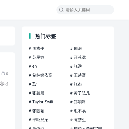

热门标签
# 周杰伦
# 周深
# 苏星婕
# 汪苏泷
# en
# 张远
0

# 希林娜依高
# 王赫野
难忘记
# Zy
# 张杰
# 张碧晨
# 黄子弘凡
# Taylor Swift
# 郑润泽
# 张靓颖
# 毛不易
# 半吨兄弟
# 陈楚生
# 单依纯
# 摩登兄弟刘宇宁