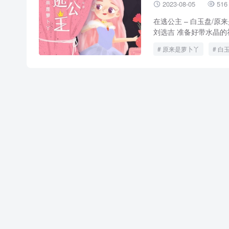
2023-08-05
516


在逃公主 – 白玉盘/原
刘选吉 准备好带水晶的礼
原来是萝卜丫
白