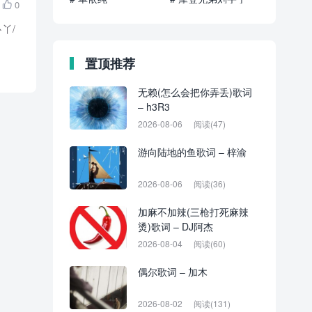
0

丫/
置顶推荐
无赖(怎么会把你弄丢)歌词
– h3R3
2026-08-06
阅读(47)
游向陆地的鱼歌词 – 梓渝
2026-08-06
阅读(36)
加麻不加辣(三枪打死麻辣
烫)歌词 – DJ阿杰
2026-08-04
阅读(60)
偶尔歌词 – 加木
2026-08-02
阅读(131)