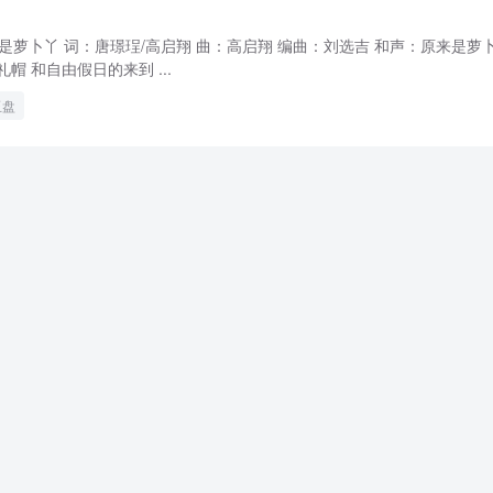
来是萝卜丫 词：唐璟珵/高启翔 曲：高启翔 编曲：刘选吉 和声：原来是萝卜
帽 和自由假日的来到 ...
玉盘