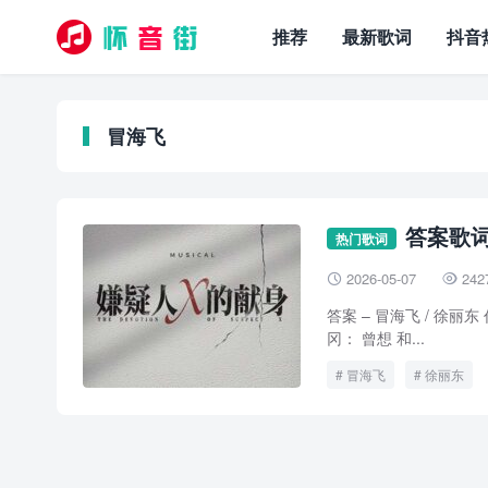
推荐
最新歌词
抖音
冒海飞
答案歌词 
热门歌词
2026-05-07
242


答案 – 冒海飞 / 徐丽东 作
冈： 曾想 和...
冒海飞
徐丽东