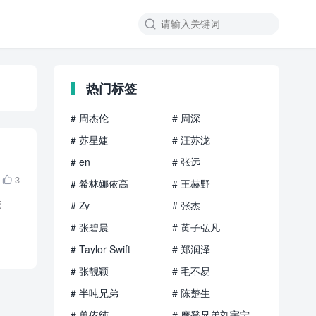

热门标签
# 周杰伦
# 周深
# 苏星婕
# 汪苏泷
# en
# 张远
3

# 希林娜依高
# 王赫野
花
# Zy
# 张杰
# 张碧晨
# 黄子弘凡
# Taylor Swift
# 郑润泽
# 张靓颖
# 毛不易
# 半吨兄弟
# 陈楚生
# 单依纯
# 摩登兄弟刘宇宁