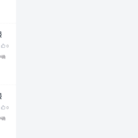
熙
0

神确
熙
0

神确