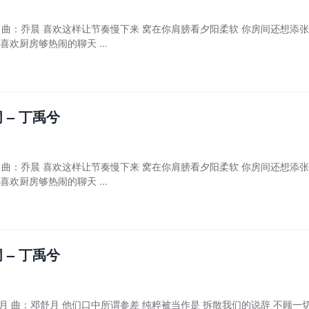
乔晨 曲：乔晨 喜欢这样让节奏慢下来 窝在你肩膀看夕阳柔软 你房间还想添
喜欢厨房够热闹的聊天 ...
 – 丁禹兮
乔晨 曲：乔晨 喜欢这样让节奏慢下来 窝在你肩膀看夕阳柔软 你房间还想添
喜欢厨房够热闹的聊天 ...
 – 丁禹兮
舒月 曲：邓舒月 他们口中所谓参差 纯粹被当作是 拆散我们的说辞 不顾一