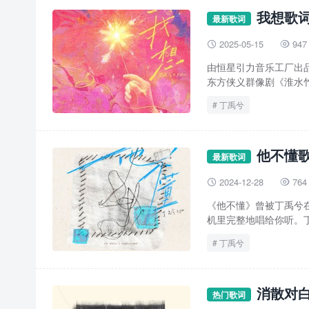
我想歌词
最新歌词
2025-05-15
947


由恒星引力音乐工厂出
东方侠义群像剧《淮水竹
丁禹兮
他不懂歌
最新歌词
2024-12-28
764


《他不懂》曾被丁禹兮
机里完整地唱给你听。丁
丁禹兮
消散对白
热门歌词