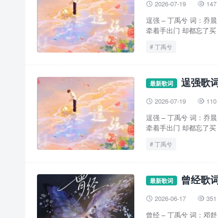
2026-07-19
147


逞强 – 丁禹兮 词：
牵着手出门 却都忘了买 
丁禹兮
逞强歌词
最新歌词
2026-07-19
110


逞强 – 丁禹兮 词：
牵着手出门 却都忘了买 
丁禹兮
曾经歌词
最新歌词
2026-06-17
351


曾经 – 丁禹兮 词：邓