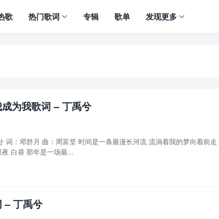
热歌
热门歌词
专辑
歌单
发现更多
成为我歌词 – 丁禹兮
禹兮 词：邓舒月 曲：周富坚 时间是一条最漫长河流 流淌着我的梦向着前走
夜 白昼 那年是一场最...
 – 丁禹兮