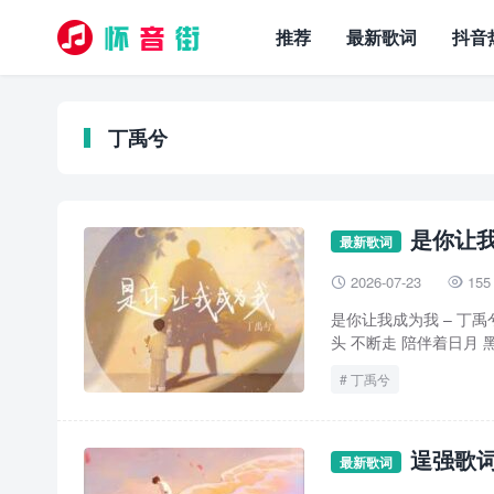
推荐
最新歌词
抖音
丁禹兮
是你让我
最新歌词
2026-07-23
155


是你让我成为我 – 丁
头 不断走 陪伴着日月 黑
丁禹兮
逞强歌词
最新歌词