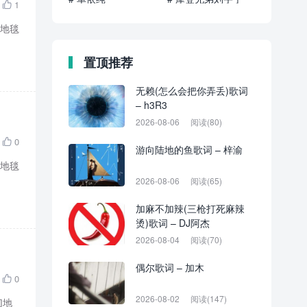
1

张地毯
置顶推荐
无赖(怎么会把你弄丢)歌词
– h3R3
2026-08-06
阅读(80)
0

游向陆地的鱼歌词 – 梓渝
张地毯
2026-08-06
阅读(65)
加麻不加辣(三枪打死麻辣
烫)歌词 – DJ阿杰
2026-08-04
阅读(70)
偶尔歌词 – 加木
0

2026-08-02
阅读(147)
切地