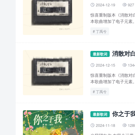
2024-12-19
927


惊喜重制版本《消散对白
本歌曲增加了电子元素。
丁禹兮
消散对白
最新歌词
2024-12-15
134


惊喜重制版本《消散对白
本歌曲增加了电子元素。
丁禹兮
你之于我
最新歌词
2024-11-18
128

