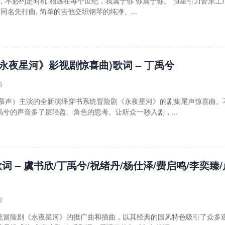
，不必约定时机 相遇在每个世纪，我属于你 你属于你。 恒星引力音乐工
同名先行曲, 简单的吉他交织钢琴的纯净、...
《永夜星河》影视剧惊喜曲)歌词 – 丁禹兮
6
 慕声）主演的全新演绎穿书系统冒险剧《永夜星河》的剧集尾声惊喜曲。
兮的声音多了层轻盈、角色的思考。让听众一秒入剧，...
词 – 虞书欣/丁禹兮/祝绪丹/杨仕泽/费启鸣/李奕臻/
3
统冒险剧《永夜星河》的推广曲和插曲，以其经典的国风特色吸引了众多