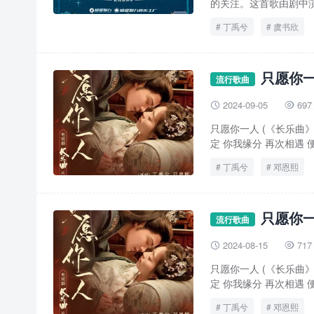
的关注。这首歌由剧中演
丁禹兮
虞书欣
只愿你一
流行歌曲
2024-09-05
697


只愿你一人 (《长乐曲》
定 你我缘分 再次相遇 便
丁禹兮
邓恩熙
只愿你一
流行歌曲
2024-08-15
717


只愿你一人 (《长乐曲》
定 你我缘分 再次相遇 便
丁禹兮
邓恩熙