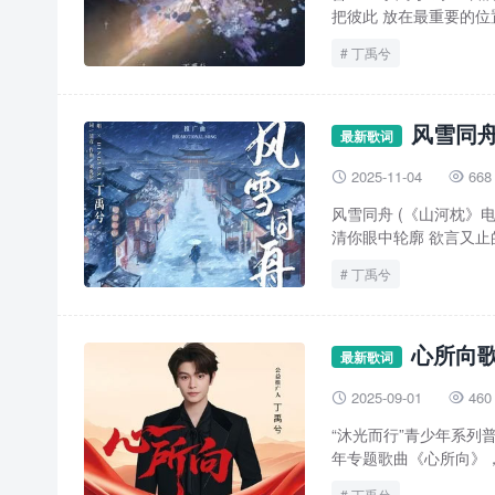
把彼此 放在最重要的位置
丁禹兮
风雪同舟
最新歌词
2025-11-04
668


风雪同舟 (《山河枕》电
清你眼中轮廓 欲言又止的
丁禹兮
心所向歌
最新歌词
2025-09-01
460


“沐光而行”青少年系列
年专题歌曲《心所向》，
丁禹兮