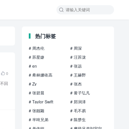

热门标签
# 周杰伦
# 周深
# 苏星婕
# 汪苏泷
# en
# 张远
0

# 希林娜依高
# 王赫野
 不回
# Zy
# 张杰
# 张碧晨
# 黄子弘凡
# Taylor Swift
# 郑润泽
# 张靓颖
# 毛不易
# 半吨兄弟
# 陈楚生
# 单依纯
# 摩登兄弟刘宇宁