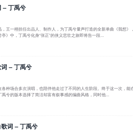
 – 丁禹兮
品，王一栩担任出品人、制作人，为丁禹兮量声打造的全新单曲《我想》
亭》中，丁禹兮化身“张正”的侠义悲壮之旅即将告一段...
词 – 丁禹兮
在各种场合多次演唱，也陪伴他走过了不同的人生阶段。终于这一次，能
禹兮的版本选择了简洁却富有叙事感的编曲风格，同时他...
歌词 – 丁禹兮