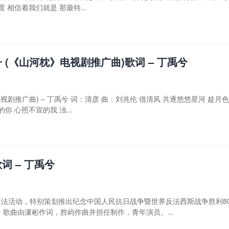
 相信着我们就是 那最特...
 (《山河枕》电视剧推广曲)歌词 – 丁禹兮
视剧推广曲) – 丁禹兮 词：清彦 曲：刘兆伦 借清风 共逐悠悠星河 趁月色
你 心照不宣的我 浊...
词 – 丁禹兮
普法活动，特别策划推出纪念中国人民抗日战争暨世界反法西斯战争胜利8
歌曲由潇彬作词，胜屿作曲并担任制作，青年演员、...