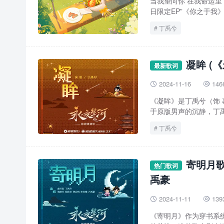
当我望向你 在我命运里
日限定EP”《你之于我》
丁禹兮
凝眸 (
最新歌词
2024-11-16
146


《凝眸》是丁禹兮（饰
于原版男声的沉静，丁禹
丁禹兮
寄明月歌
热门歌词
禹豪
2024-11-11
139


《寄明月》作为穿书系