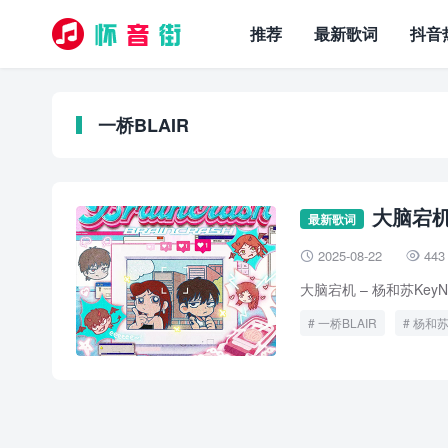
推荐
最新歌词
抖音
一桥BLAIR
大脑宕机歌
最新歌词
2025-08-22
443


大脑宕机 – 杨和苏KeyNG / 
一桥BLAIR
杨和苏