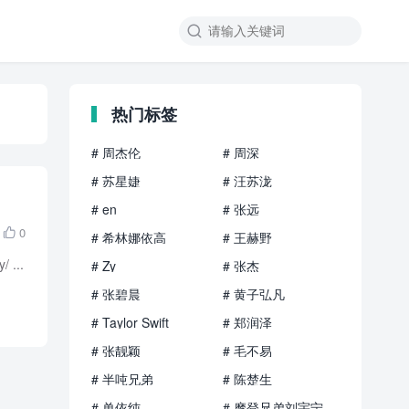

热门标签
# 周杰伦
# 周深
# 苏星婕
# 汪苏泷
# en
# 张远
0

# 希林娜依高
# 王赫野
 ...
# Zy
# 张杰
# 张碧晨
# 黄子弘凡
# Taylor Swift
# 郑润泽
# 张靓颖
# 毛不易
# 半吨兄弟
# 陈楚生
# 单依纯
# 摩登兄弟刘宇宁