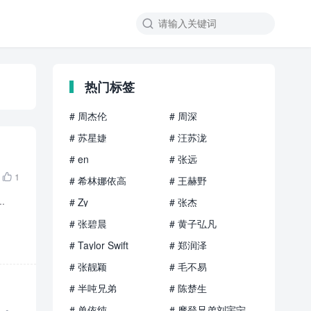

热门标签
# 周杰伦
# 周深
# 苏星婕
# 汪苏泷
# en
# 张远
1

# 希林娜依高
# 王赫野
.
# Zy
# 张杰
# 张碧晨
# 黄子弘凡
# Taylor Swift
# 郑润泽
# 张靓颖
# 毛不易
# 半吨兄弟
# 陈楚生
# 单依纯
# 摩登兄弟刘宇宁