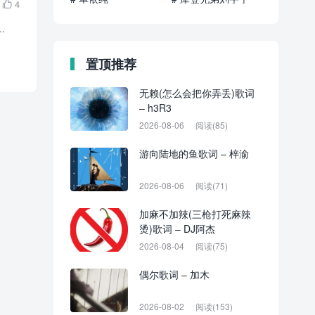
4

.
置顶推荐
无赖(怎么会把你弄丢)歌词
– h3R3
2026-08-06
阅读(85)
游向陆地的鱼歌词 – 梓渝
2026-08-06
阅读(71)
加麻不加辣(三枪打死麻辣
烫)歌词 – DJ阿杰
2026-08-04
阅读(75)
偶尔歌词 – 加木
2026-08-02
阅读(153)