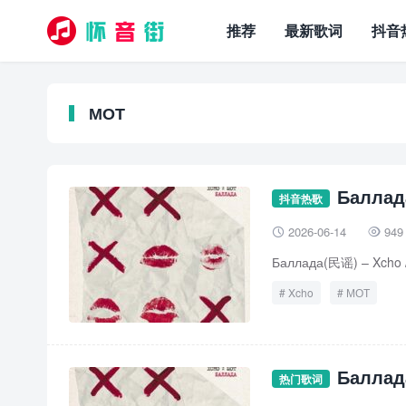
推荐
最新歌词
抖音
МОТ
Баллад
抖音热歌
2026-06-14
949


Баллада(民谣) – Xcho
Xcho
МОТ
Баллад
热门歌词