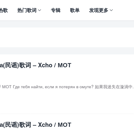
热歌
热门歌词
专辑
歌单
发现更多
а(民谣)歌词 – Xcho / МОТ
 / МОТ Где тебя найти, если я потерян в омуте? 如果我迷失在漩渦中..
а(民谣)歌词 – Xcho / МОТ