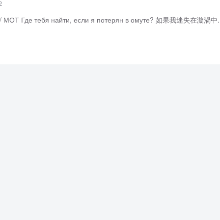
2
 / МОТ Где тебя найти, если я потерян в омуте? 如果我迷失在漩渦中..