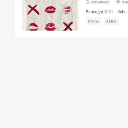
2026-06-09
134


Баллада(民谣) – Xcho
Xcho
МОТ