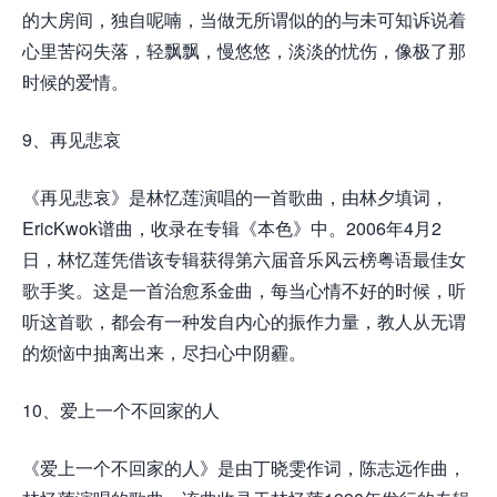
的大房间，独自呢喃，当做无所谓似的的与未可知诉说着
心里苦闷失落，轻飘飘，慢悠悠，淡淡的忧伤，像极了那
时候的爱情。
9、再见悲哀
《再见悲哀》是林忆莲演唱的一首歌曲，由林夕填词，
EricKwok谱曲，收录在专辑《本色》中。2006年4月2
日，林忆莲凭借该专辑获得第六届音乐风云榜粤语最佳女
歌手奖。这是一首治愈系金曲，每当心情不好的时候，听
听这首歌，都会有一种发自内心的振作力量，教人从无谓
的烦恼中抽离出来，尽扫心中阴霾。
10、爱上一个不回家的人
《爱上一个不回家的人》是由丁晓雯作词，陈志远作曲，