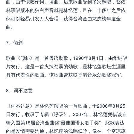
曲，由李偲菘作词、填曲。后来歌曲受到多次翻唱，蔡依
林演唱版本的独白声音就是林忆莲，且在二十多年之后依
然可以轻易引发万人合唱，获得台湾金曲龙虎榜年度金
曲。
7、倾斜
歌曲《倾斜》是一首粤语劲歌，1990年8月1日，由华纳唱
片发行。这是一首火辣劲暴的劲歌，是林忆莲歌坛生涯里
具有代表性的歌曲。该歌曲曾获取香港音乐劲歌奖冠军。
8、词不达意
《词不达意》是林忆莲演唱的一首歌曲，于2006年8月25
日发行，收录于专辑《呼吸》。2007年，林忆莲凭借该专
辑入围第18届台湾金曲奖“最佳国语女歌手奖”。此歌表达
的是爱情需要沟通，林忆莲的浅唱低吟，像在一个空凉凉