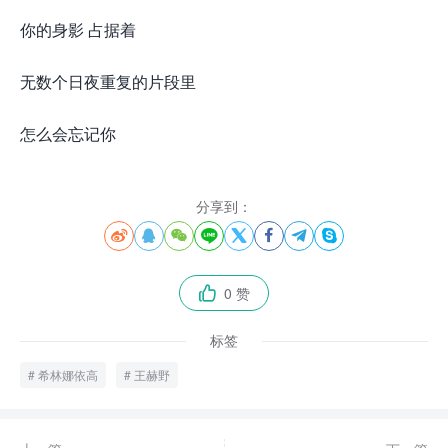
你的身影 占据着
无数个日夜重复的片段里
怎么会忘记你
分享到：








0 赞

标签
希林娜依高
王赫野