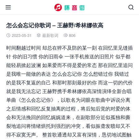


怎么会忘记你歌词 – 王赫野/希林娜依高
2023-05-31
最新歌词
806



时间翻越过时间 却总在猝不及防的某一刻 在回忆里见缝插
针 你的旧习惯 你的旧雨伞 一张手机推送的旧照片 似乎都
能轻易掀起波澜 如果爱而不得是爱的常态 那在回忆里追问
是我唯一能做的表达 怎么会忘记你 怎么想错过你 我错过
的是我不复返的自己 和那时那刻最好的你 而这一切的代价
就是我无法忘记 王赫野携手希林娜依高深情演绎全新合唱
单曲《怎么会忘记你》，以歌名为词眼在歌曲中诉说分离
之后情感和回忆反复抽离的过程，将后知后觉的对爱的体
会和无法挽回的回忆娓娓道来，在副歌部分近似孤独和撕
裂地追问将情绪烘托到强烈的冲突，看似振聋发聩却又不
得不寂寞无声。 整首歌通透却又富有深情，恳切地试图触