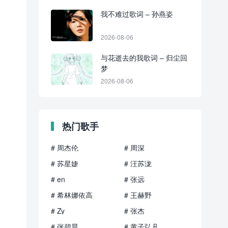
我不难过歌词 – 孙燕姿
2026-08-06
与花逝去的我歌词 – 归尘回
梦
2026-08-06
热门歌手
# 周杰伦
# 周深
# 苏星婕
# 汪苏泷
# en
# 张远
# 希林娜依高
# 王赫野
# Zy
# 张杰
# 张碧晨
# 黄子弘凡