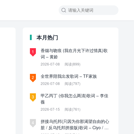

本月热门
香烟与吻痕 (我在月光下许过情真)歌
1
词 – 黄龄
2026-07-08
阅读(899)
全世界陪我出发歌词 – TF家族
2
2026-07-08
阅读(797)
甲乙丙丁 (你我怎么两清)歌词 – 李佳
3
薇
2026-07-15
阅读(761)
拼接乌托邦(只因为你那渴望自由的心
4
脏 / 反乌托邦拼接版)歌词 – Ciyo / 见
过夏天P / 乌托邦P