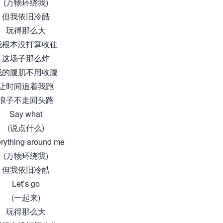
(万物环绕我)
但我依旧冷酷
玩得那么大
我根本没打算收住
这场子那么炸
我的腹肌不用收腹
让时间追着我跑
浪子不走回头路
Say what
(说点什么)
rything around me
(万物环绕我)
但我依旧冷酷
Let’s go
(一起来)
玩得那么大