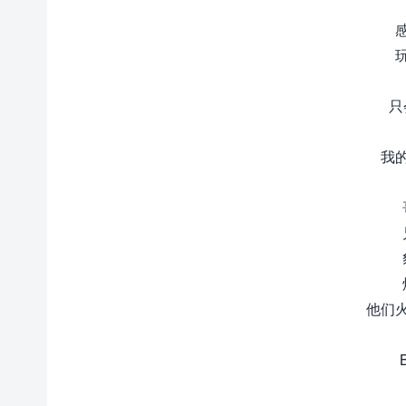
只
我
他们