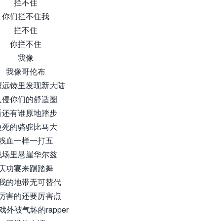
拦不住
你们拦不住我
拦不住
你拦不住
我像
我像哥伦布
望远镜里发现新大陆
入侵你们的舒适圈
看还有谁原地踏步
瘦死的骆驼比马大
残血一样一打五
战场里悬崖华尔兹
庆功宴来踢踏舞
我的地带无可替代
厉害的还要厉害点
戏外被气坏的rapper