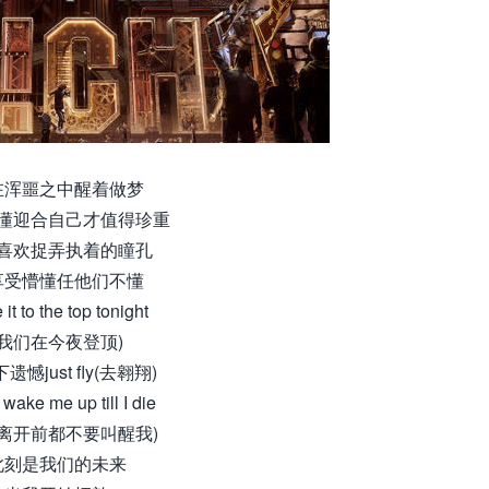
在浑噩之中醒着做梦
懂迎合自己才值得珍重
喜欢捉弄执着的瞳孔
享受懵懂任他们不懂
 it to the top tonight
(我们在今夜登顶)
遗憾just fly(去翱翔)
 wake me up till I die
我离开前都不要叫醒我)
此刻是我们的未来