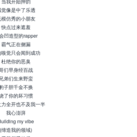
当我开始押韵
感觉像是中了乐透
玩模仿秀的小朋友
快点过来遮羞
会凹造型的rapper
霸气正在侧漏
的嗅觉只会闻到成功
杜绝你的恶臭
哥们早身经百战
兄弟们生来野蛮
豹子胆千金不换
烧了你的坏习惯
火力全开也不及我一半
我心澎湃
Building my vibe
(缔造我的领域)