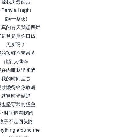
爱我所爱然后
Party all night
(躁一整夜)
果真的有天我想摆烂
就是算是赏你口饭
无所谓了
我的项链不带吊坠
他们太憔悴
我在内啡肽里陶醉
我的时间宝贵
我才懒得给你教诲
就算时光倒退
我也坚守我的堡垒
让时间追着我跑
浪子不走回头路
rything around me