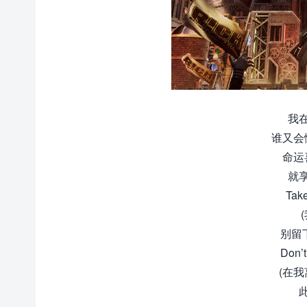
我
谁又会
命运
就
Take
别留下
Don’t
(在