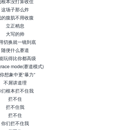
我根本没打算收住
这场子那么炸
我的腹肌不用收腹
立正稍息
大写的帅
用切换就一镜到底
随便什么赛道
能玩得比你都高级
ace mode(赛道模式)
你想象中更“暴力”
不屑讲道理
你们根本拦不住我
拦不住
拦不住我
拦不住
你们拦不住我