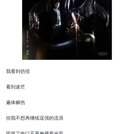
我看到彷徨
看到迷茫
遍体鳞伤
但我不想再继续逞强的流浪
舔舐了伤口不再掩藏着光芒