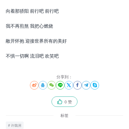
向着那骄阳 前行吧 前行吧
我不再煎熬 我把心燃烧
敞开怀抱 迎接世界所有的美好
不惧一切啊 流泪吧 欢笑吧
分享到：








0 赞

标签
许魏洲