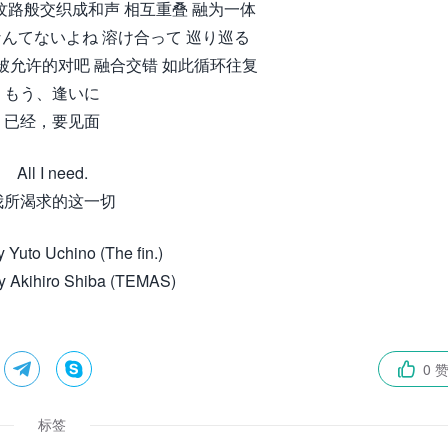
路般交织成和声 相互重叠 融为一体
なんてないよね 溶け合って 巡り巡る
被允许的对吧 融合交错 如此循环往复
もう、逢いに
已经，要见面
All I need.
我所渴求的这一切
 Yuto Uchino (The fin.)
y Akihiro Shiba (TEMAS)


0 

标签