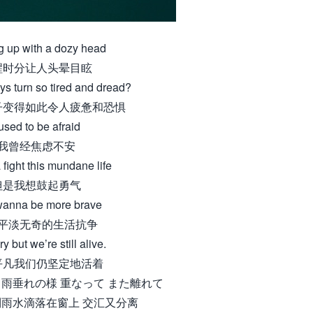
 up with a dozy head
醒时分让人头晕目眩
s turn so tired and dread?
子变得如此令人疲惫和恐惧
 used to be afraid
我曾经焦虑不安
fight this mundane life
但是我想鼓起勇气
 wanna be more brave
平淡无奇的生活抗争
y but we’re still alive.
平凡我们仍坚定地活着
う雨垂れの様 重なって また離れて
雨水滴落在窗上 交汇又分离