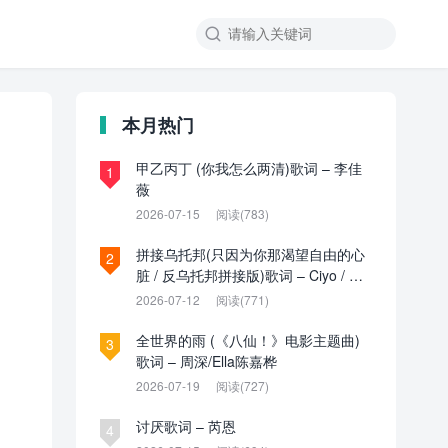

本月热门
甲乙丙丁 (你我怎么两清)歌词 – 李佳
1
薇
2026-07-15
阅读(783)
拼接乌托邦(只因为你那渴望自由的心
2
脏 / 反乌托邦拼接版)歌词 – Ciyo / 见
过夏天P / 乌托邦P
2026-07-12
阅读(771)
全世界的雨 (《八仙！》电影主题曲)
3
歌词 – 周深/Ella陈嘉桦
2026-07-19
阅读(727)
讨厌歌词 – 芮恩
4