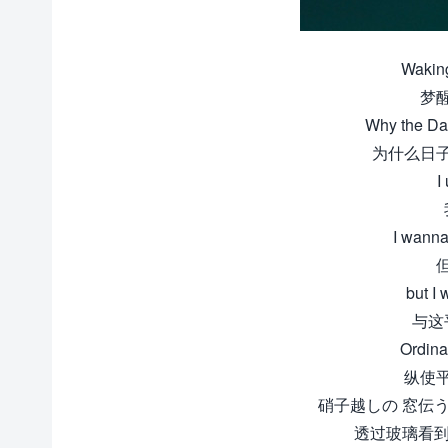
Waking
梦
Why the Day
为什么日
I
I wanna 
but I
与这
Ordinar
纵使
硝子越しの 窓伝
透过玻璃看到