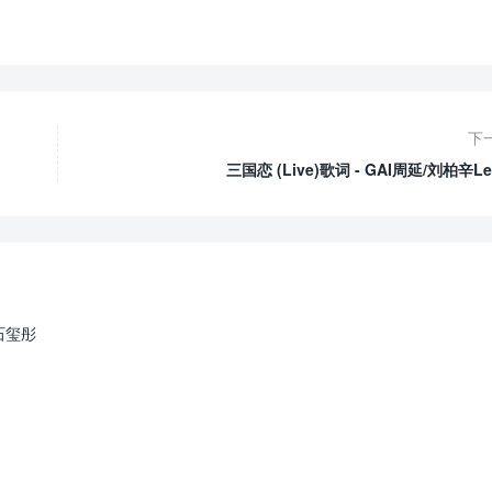
下
三国恋 (Live)歌词 - GAI周延/刘柏辛Le
/ 石玺彤