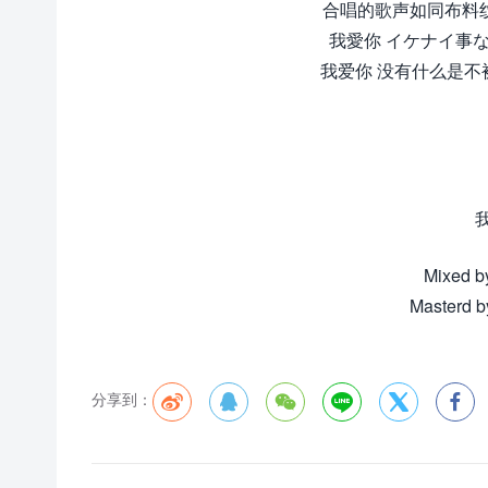
合唱的歌声如同布料纹
我愛你 イケナイ事
我爱你 没有什么是不
Mixed by
Masterd b
分享到：





