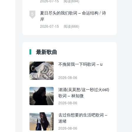
2026-07-15
阅读(694)
夏日尽头的我们歌词 – 命运结构 / 诗
5
岸
2026-07-15
阅读(666)
最新歌曲
不挽留我一下吗歌词 – u
2026-08-06
汹涌(吴莫愁/这一秒过火ost)
歌词 – 林知微
2026-08-06
去过你想要的生活吧歌词 –
迷绪
2026-08-06