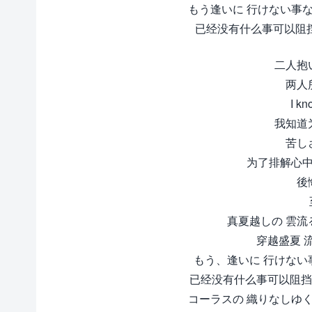
もう逢いに 行けない事
已经没有什么事可以阻挡
二人抱
两人
I k
我知道
苦し
为了排解心中
後
真夏越しの 雲流
穿越盛夏 
もう、逢いに 行けない
已经没有什么事可以阻挡
コーラスの 織りなしゆ