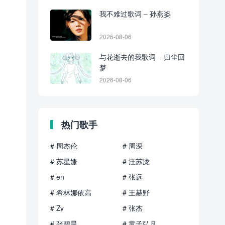
我不难过歌词 – 孙燕姿
2026-08-06
与花逝去的我歌词 – 归尘回
梦
2026-08-06
热门歌手
# 周杰伦
# 周深
# 苏星婕
# 汪苏泷
# en
# 张远
# 希林娜依高
# 王赫野
# Zy
# 张杰
# 张碧晨
# 黄子弘凡