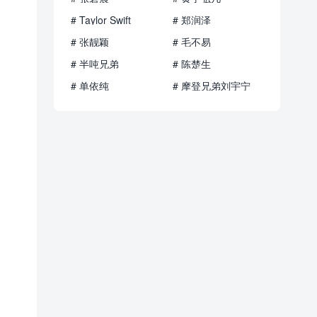
# Taylor Swift
# 郑润泽
# 张靓颖
# 毛不易
# 半吨兄弟
# 陈楚生
# 单依纯
# 摩登兄弟刘宇宁