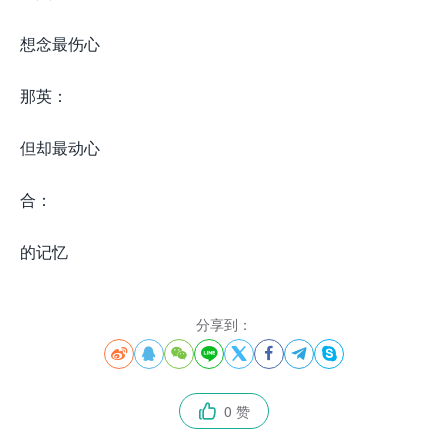
想念最伤心
那英：
但却最动心
合：
的记忆
分享到：








0 赞
