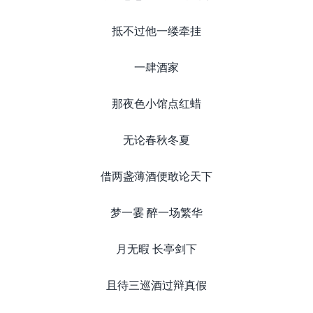
抵不过他一缕牵挂
一肆酒家
那夜色小馆点红蜡
无论春秋冬夏
借两盏薄酒便敢论天下
梦一霎 醉一场繁华
月无暇 长亭剑下
且待三巡酒过辩真假