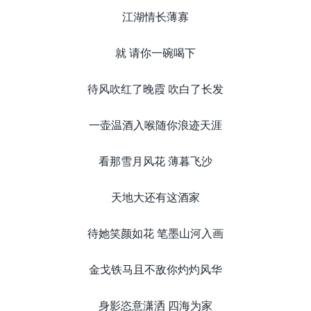
江湖情长薄寡
就 请你一碗喝下
待风吹红了晚霞 吹白了长发
一壶温酒入喉随你浪迹天涯
看那雪月风花 薄暮飞沙
天地大还有这酒家
待她笑颜如花 笔墨山河入画
金戈铁马且不敌你灼灼风华
身影恣意潇洒 四海为家