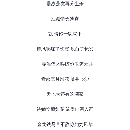
是敌是友再分生杀
江湖情长薄寡
就 请你一碗喝下
待风吹红了晚霞 吹白了长发
一壶温酒入喉随你浪迹天涯
看那雪月风花 薄暮飞沙
天地大还有这酒家
待她笑颜如花 笔墨山河入画
金戈铁马且不敌你灼灼风华