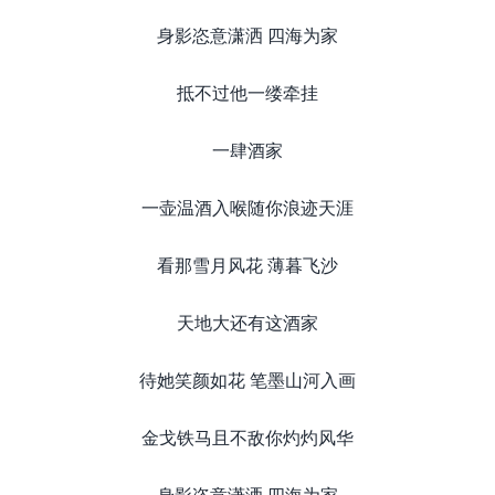
身影恣意潇洒 四海为家
抵不过他一缕牵挂
一肆酒家
一壶温酒入喉随你浪迹天涯
看那雪月风花 薄暮飞沙
天地大还有这酒家
待她笑颜如花 笔墨山河入画
金戈铁马且不敌你灼灼风华
身影恣意潇洒 四海为家