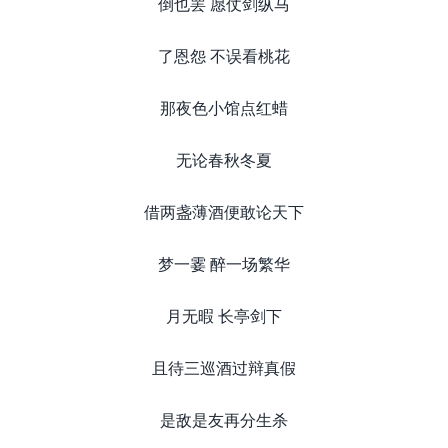
倒也罢 愿仗剑纵马
了恩怨 不误看桃花
那夜色小馆点红蜡
无论春秋冬夏
借两盏薄酒便敢论天下
梦一霎 醉一场繁华
月无暇 长亭剑下
且待三巡酒过辩真假
是敌是友再分生杀