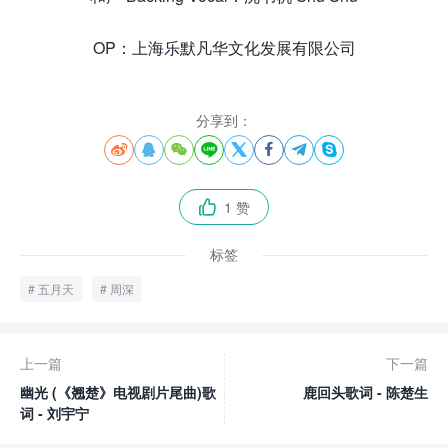
OP：上海乐默凡华文化发展有限公司
分享到：








1 赞

标签
五月天
周深
上一篇
下一篇
幽光 (《翘楚》电视剧片尾曲)歌
鹿回头歌词 - 陈楚生
词 - 刘宇宁