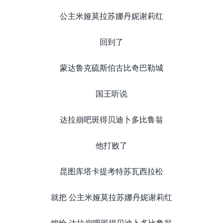
公主米娅莫拉苏娜丹妮谢莉红
回到了
蒙达鲁克硫斯伯古比奇巴勒城
国王听说
达拉崩吧斑得贝迪卜多比鲁翁
他打败了
昆图库塔卡提考特苏瓦西拉松
就把 公主米娅莫拉苏娜丹妮谢莉红
嫁给 达拉崩吧斑得贝迪卜多比鲁翁