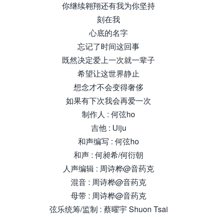
你继续翱翔还有我为你坚持
刻在我
心底的名字
忘记了时间这回事
既然决定爱上一次就一辈子
希望让这世界静止
想念才不会变得奢侈
如果有下次我会再爱一次
制作人 : 何弦ho
吉他 : Uiju
和声编写 : 何弦ho
和声 : 何昶希/何衍朝
人声编辑 : 周诗桦@音药克
混音 : 周诗桦@音药克
母带 : 周诗桦@音药克
弦乐统筹/监制 : 蔡曜宇 Shuon Tsai