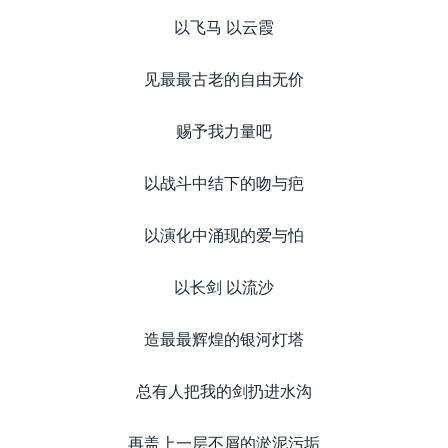
以飞马 以云霞
见最最古老的自由无价
赐予我力量吧
以战斗中结下的吻与疤
以演化中涌现的爱与怕
以长剑 以流沙
造最最辉煌的银河灯塔
总有人把我的剑扔进水沟
再盖上一层不屑的淤泥污垢