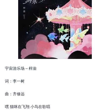
宇宙游乐场 – 梓渝
词：李一树
曲：齐修远
嘿 猫咪在飞翔 小鸟在歌唱