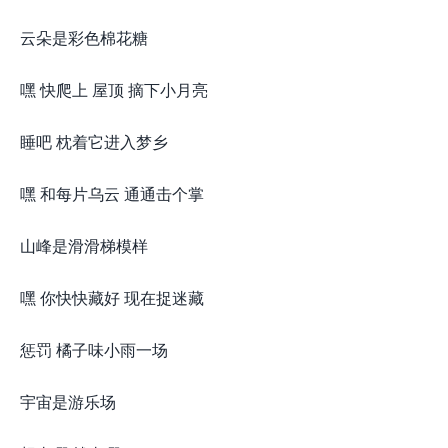
云朵是彩色棉花糖
嘿 快爬上 屋顶 摘下小月亮
睡吧 枕着它进入梦乡
嘿 和每片乌云 通通击个掌
山峰是滑滑梯模样
嘿 你快快藏好 现在捉迷藏
惩罚 橘子味小雨一场
宇宙是游乐场