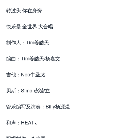
转过头 你在身旁
快乐是 全世界 大合唱
制作人：Tim姜皓天
编曲：Tim姜皓天/杨嘉文
吉他：Neo牛圣戈
贝斯：Simon彭宏立
管乐编写及演奏：Billy杨源煜
和声：HEAT J