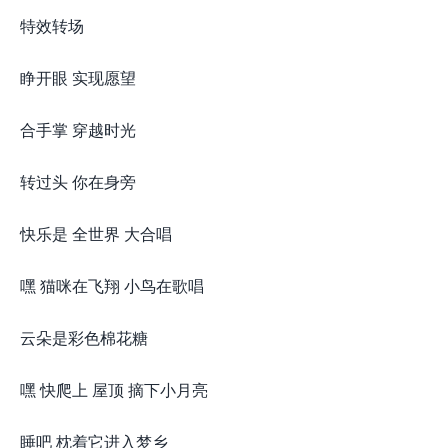
特效转场
睁开眼 实现愿望
合手掌 穿越时光
转过头 你在身旁
快乐是 全世界 大合唱
嘿 猫咪在飞翔 小鸟在歌唱
云朵是彩色棉花糖
嘿 快爬上 屋顶 摘下小月亮
睡吧 枕着它进入梦乡