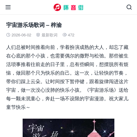


宇宙游乐场歌词 – 梓渝
2026-06-02
最新歌词
472



人们总被时间推着向前，学着扮演成熟的大人，却忘了藏
在心底的那个小孩，也需要偶尔的撒野与松弛。那些被生
活琐事推着往前走的日子里，总有些瞬间，想摆脱所有烦
恼，做回那个只为快乐的自己。这一次，让轻快的节奏，
带你们踩上云朵。让时间按下暂停键，跟着旋律闯进这片
宇宙，做一次没心没肺的快乐小孩。《宇宙游乐场》送给
每一颗未泯童心，奔赴一场不设限的宇宙漫游。祝大家儿
童节快乐～