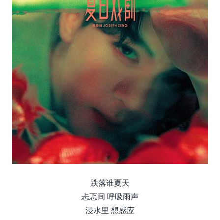
跌落谁夏天
忐忑间 呼吸⾬声
浸⽔⾥ 想感应