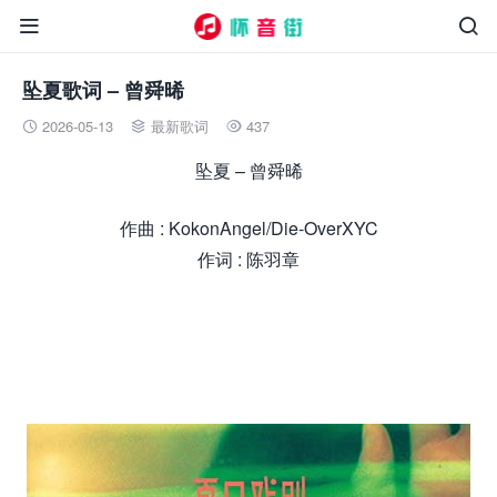


坠夏歌词 – 曾舜晞
2026-05-13
最新歌词
437



坠夏 – 曾舜晞
作曲 : KokonAngel/Die-OverXYC
作词 : 陈羽章