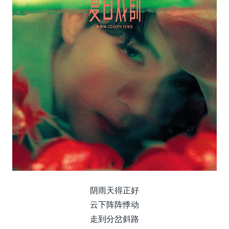
阴雨天得正好
云下阵阵悸动
走到分岔斜路