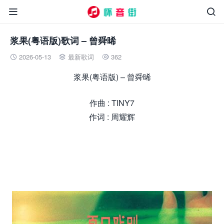


浆果(粤语版)歌词 – 曾舜晞
2026-05-13
最新歌词
362



浆果(粤语版) – 曾舜晞
作曲 : TINY7
作词 : 周耀辉