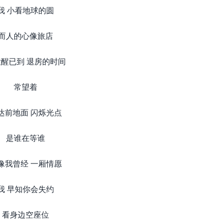
我 小看地球的圆
而人的心像旅店
醒已到 退房的时间
常望着
达前地面 闪烁光点
是谁在等谁
像我曾经 一厢情愿
我 早知你会失约
看身边空座位