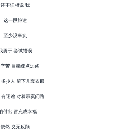
还不识相说 我
这一段旅途
至少没辜负
我勇于 尝试错误
辛苦 自愿绕点远路
 多少人 留下几套衣服
 有迷途 对着寂寞问路
怕付出 冒充成幸福
依然 义无反顾