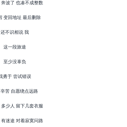
 奔波了 也凑不成整数
宿 变回地址 最后删除
还不识相说 我
这一段旅途
至少没辜负
我勇于 尝试错误
辛苦 自愿绕点远路
 多少人 留下几套衣服
 有迷途 对着寂寞问路