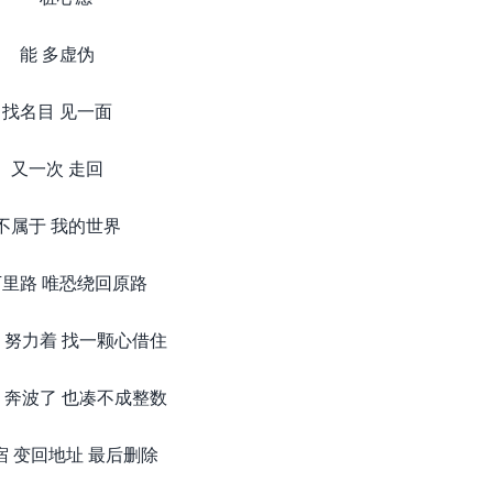
能 多虚伪
找名目 见一面
又一次 走回
不属于 我的世界
里路 唯恐绕回原路
 努力着 找一颗心借住
 奔波了 也凑不成整数
宿 变回地址 最后删除