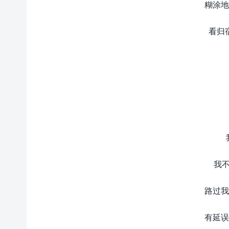
糊涂地
看归
我不
路过我
有延误