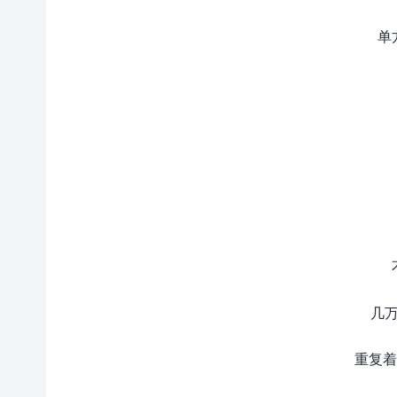
单
几万
重复着