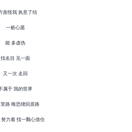
方面怪我 执意了结
一桩心愿
能 多虚伪
找名目 见一面
又一次 走回
不属于 我的世界
里路 唯恐绕回原路
 努力着 找一颗心借住