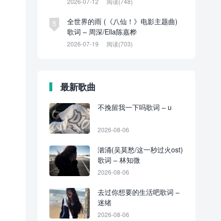
2026-07-12
阅读(748)
全世界的雨 (《八仙！》电影主题曲)
5
歌词 – 周深/Ella陈嘉桦
2026-07-19
阅读(703)
最新歌曲
不挽留我一下吗歌词 – u
2026-08-06
汹涌(吴莫愁/这一秒过火ost)
歌词 – 林知微
2026-08-06
去过你想要的生活吧歌词 –
迷绪
2026-08-06