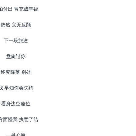
怕付出 冒充成幸福
依然 义无反顾
下一段旅途
盘旋过你
终究降落 别处
我 早知你会失约
看身边空座位
方面怪我 执意了结
一桩心愿