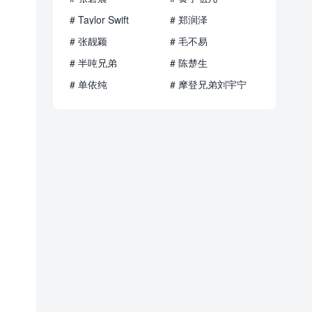
# Taylor Swift
# 郑润泽
# 张靓颖
# 毛不易
# 半吨兄弟
# 陈楚生
# 单依纯
# 摩登兄弟刘宇宁