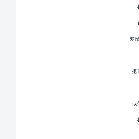
梦没
抵
或