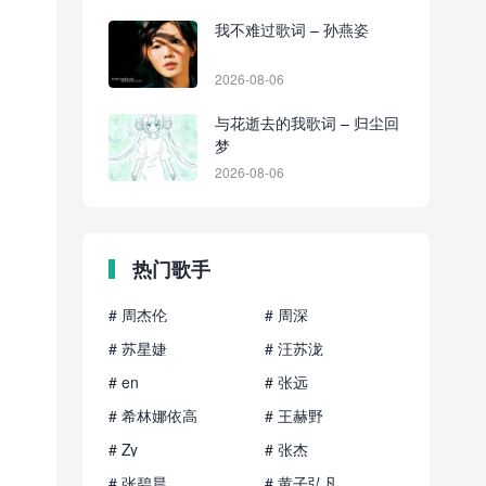
我不难过歌词 – 孙燕姿
2026-08-06
与花逝去的我歌词 – 归尘回
梦
2026-08-06
热门歌手
# 周杰伦
# 周深
# 苏星婕
# 汪苏泷
# en
# 张远
# 希林娜依高
# 王赫野
# Zy
# 张杰
# 张碧晨
# 黄子弘凡