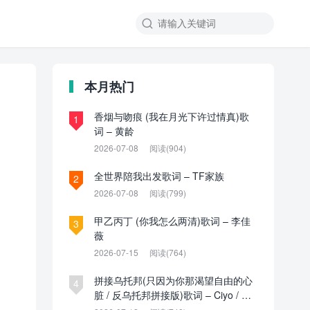

本月热门
香烟与吻痕 (我在月光下许过情真)歌
1
词 – 黄龄
2026-07-08
阅读(904)
全世界陪我出发歌词 – TF家族
2
2026-07-08
阅读(799)
甲乙丙丁 (你我怎么两清)歌词 – 李佳
3
薇
2026-07-15
阅读(764)
拼接乌托邦(只因为你那渴望自由的心
4
脏 / 反乌托邦拼接版)歌词 – Ciyo / 见
过夏天P / 乌托邦P