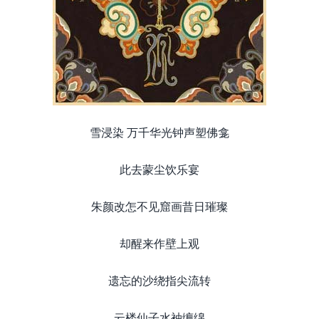
雪浸染 万千华光钟声塑佛龛
此去蒙尘饮乐宴
朱颜改怎不见窟画昔日璀璨
却醒来作壁上观
遗忘的沙绕指尖流转
云楼仙子水袖缠绵