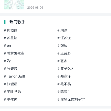
2026-08-06
热门歌手
# 周杰伦
# 周深
# 苏星婕
# 汪苏泷
# en
# 张远
# 希林娜依高
# 王赫野
# Zy
# 张杰
# 张碧晨
# 黄子弘凡
# Taylor Swift
# 郑润泽
# 张靓颖
# 毛不易
# 半吨兄弟
# 陈楚生
# 单依纯
# 摩登兄弟刘宇宁