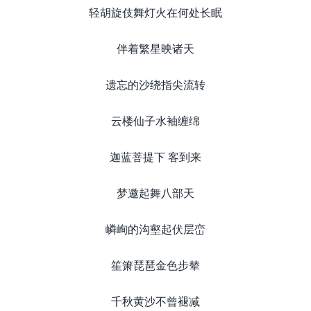
轻胡旋伎舞灯火在何处长眠
伴着繁星映诸天
遗忘的沙绕指尖流转
云楼仙子水袖缠绵
迦蓝菩提下 客到来
梦邀起舞八部天
嶙峋的沟壑起伏层峦
笙箫琵琶金色步辇
千秋黄沙不曾褪减