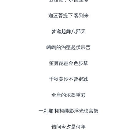
迦蓝菩提下 客到来
梦邀起舞八部天
嶙峋的沟壑起伏层峦
笙箫琵琶金色步辇
千秋黄沙不曾褪减
全唐的浓墨重彩
一刹那 栩栩缕影浮光映宫阙
错问今夕是何年