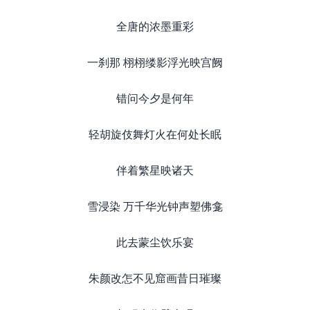
全唐的浓墨重彩
一刹那 栩栩缕影浮光映宫阙
错问今夕是何年
轻胡旋伎舞灯火在何处长眠
伴着繁星映诸天
雪浸染 万千华光钟声塑佛龛
此去蒙尘饮乐宴
朱颜改怎不见窟画昔日璀璨