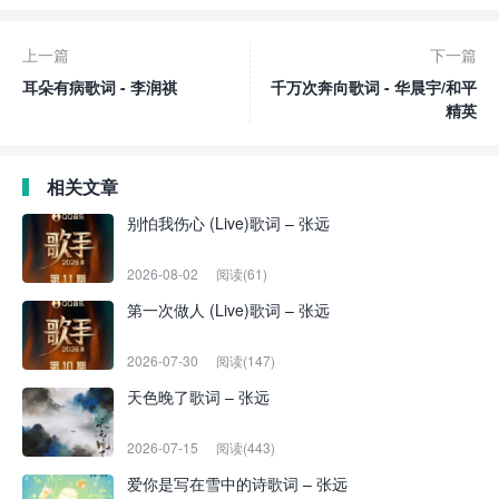
上一篇
下一篇
耳朵有病歌词 - 李润祺
千万次奔向歌词 - 华晨宇/和平
精英
相关文章
别怕我伤心 (Live)歌词 – 张远
2026-08-02
阅读(61)
第一次做人 (Live)歌词 – 张远
2026-07-30
阅读(147)
天色晚了歌词 – 张远
2026-07-15
阅读(443)
爱你是写在雪中的诗歌词 – 张远