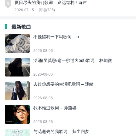
夏日尽头的我们歌词 – 命运结构 / 诗岸
5
2026-07-15
阅读(735)
最新歌曲
不挽留我一下吗歌词 – u
2026-08-06
汹涌(吴莫愁/这一秒过火ost)歌词 – 林知微
2026-08-06
去过你想要的生活吧歌词 – 迷绪
2026-08-06
我不难过歌词 – 孙燕姿
2026-08-06
与花逝去的我歌词 – 归尘回梦