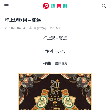


壁上观歌词 – 张远
2026-04-24
最新歌词
650



壁上观 – 张远
作词：小六
作曲：周明聪