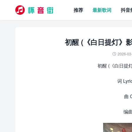
推荐
最新歌词
抖音
初醒 (《白日提灯》影
2026-03

初醒 (《白日提灯
词 Ly
曲 
编曲