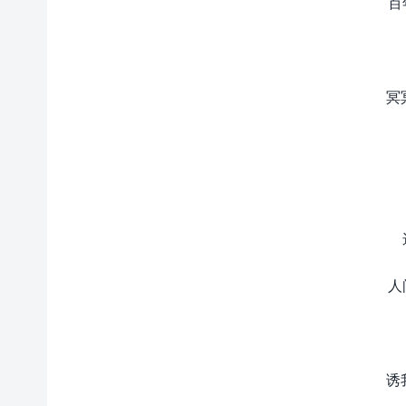
百
冥
人
诱