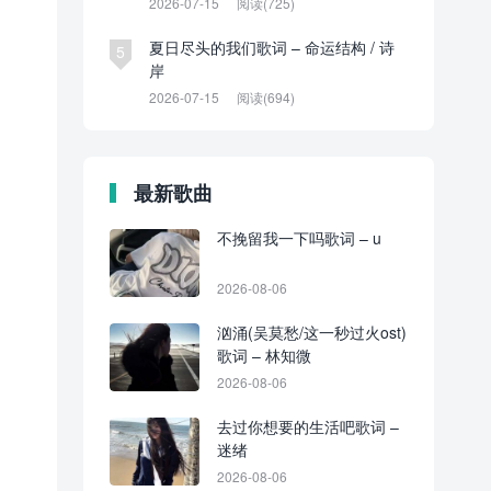
2026-07-15
阅读(725)
夏日尽头的我们歌词 – 命运结构 / 诗
5
岸
2026-07-15
阅读(694)
最新歌曲
不挽留我一下吗歌词 – u
2026-08-06
汹涌(吴莫愁/这一秒过火ost)
歌词 – 林知微
2026-08-06
去过你想要的生活吧歌词 –
迷绪
2026-08-06