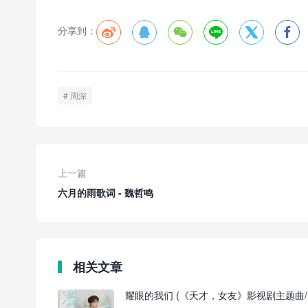
分享到：






周深
上一篇
六月的雨歌词 - 魏哲鸣
相关文章
耀眼的我们 (《天才，女友》影视剧主题曲/片