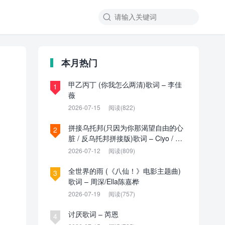

本月热门
甲乙丙丁 (你我怎么两清)歌词 – 李佳
1
薇
2026-07-15
阅读(822)
拼接乌托邦(只因为你那渴望自由的心
2
脏 / 反乌托邦拼接版)歌词 – Ciyo / 见
过夏天P / 乌托邦P
2026-07-12
阅读(809)
全世界的雨 (《八仙！》电影主题曲)
3
歌词 – 周深/Ella陈嘉桦
2026-07-19
阅读(757)
讨厌歌词 – 芮恩
4