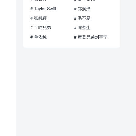
# Taylor Swift
# 郑润泽
# 张靓颖
# 毛不易
# 半吨兄弟
# 陈楚生
# 单依纯
# 摩登兄弟刘宇宁