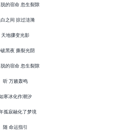
脱的宿命 忽生裂隙
黑白之间 掠过涟漪
天地骤变光影
冲破黑夜 撕裂光阴
脱的宿命 忽生裂隙
听 万籁轰鸣
如寒冰化作潮汐
年孤寂融化了梦境
随 命运指引