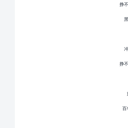
挣不
挣不
百