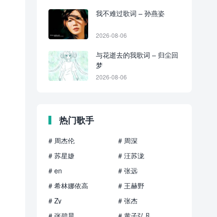
我不难过歌词 – 孙燕姿
2026-08-06
与花逝去的我歌词 – 归尘回
梦
2026-08-06
热门歌手
# 周杰伦
# 周深
# 苏星婕
# 汪苏泷
# en
# 张远
# 希林娜依高
# 王赫野
# Zy
# 张杰
# 张碧晨
# 黄子弘凡