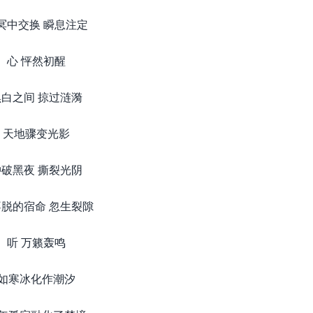
冥中交换 瞬息注定
心 怦然初醒
黑白之间 掠过涟漪
天地骤变光影
冲破黑夜 撕裂光阴
脱的宿命 忽生裂隙
听 万籁轰鸣
如寒冰化作潮汐