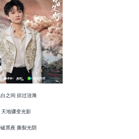
黑白之间 掠过涟漪
天地骤变光影
冲破黑夜 撕裂光阴