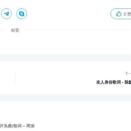


0 

标签
下
友人身份歌词 - 陈
头曲)歌词 – 周深