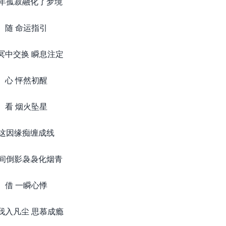
年孤寂融化了梦境
随 命运指引
冥中交换 瞬息注定
心 怦然初醒
看 烟火坠星
这因缘痴缠成线
间倒影袅袅化烟青
借 一瞬心悸
我入凡尘 思慕成瘾