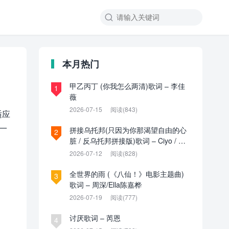

本月热门
甲乙丙丁 (你我怎么两清)歌词 – 李佳
1
薇
2026-07-15
阅读(843)
适应
一
拼接乌托邦(只因为你那渴望自由的心
2
脏 / 反乌托邦拼接版)歌词 – Ciyo / 见
过夏天P / 乌托邦P
2026-07-12
阅读(828)
全世界的雨 (《八仙！》电影主题曲)
3
歌词 – 周深/Ella陈嘉桦
2026-07-19
阅读(777)
讨厌歌词 – 芮恩
4