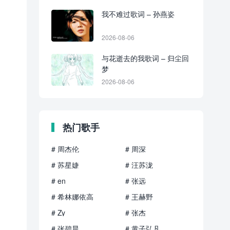
我不难过歌词 – 孙燕姿
2026-08-06
与花逝去的我歌词 – 归尘回
梦
2026-08-06
热门歌手
# 周杰伦
# 周深
# 苏星婕
# 汪苏泷
# en
# 张远
# 希林娜依高
# 王赫野
# Zy
# 张杰
# 张碧晨
# 黄子弘凡