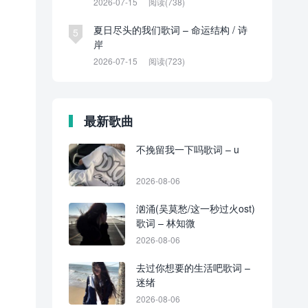
2026-07-15
阅读(738)
夏日尽头的我们歌词 – 命运结构 / 诗
5
岸
2026-07-15
阅读(723)
最新歌曲
不挽留我一下吗歌词 – u
2026-08-06
汹涌(吴莫愁/这一秒过火ost)
歌词 – 林知微
2026-08-06
去过你想要的生活吧歌词 –
迷绪
2026-08-06