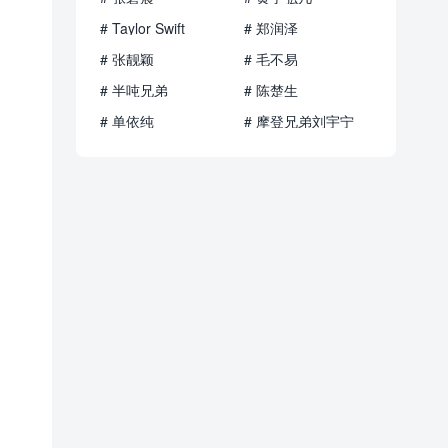
# Taylor Swift
# 郑润泽
# 张靓颖
# 毛不易
# 半吨兄弟
# 陈楚生
# 单依纯
# 摩登兄弟刘宇宁