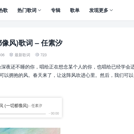
热歌
热门歌词
专辑
歌单
发现更多
都像风)歌词 – 任素汐
-06
最新歌词
723


给深夜还不睡的你，唱给正在想念某个人的你，也唱给已经学会
阵可以拥抱的风。春天来了，让这阵风吹进心里。然后，我们可以