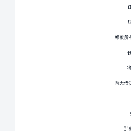
颠覆所
向天借
那