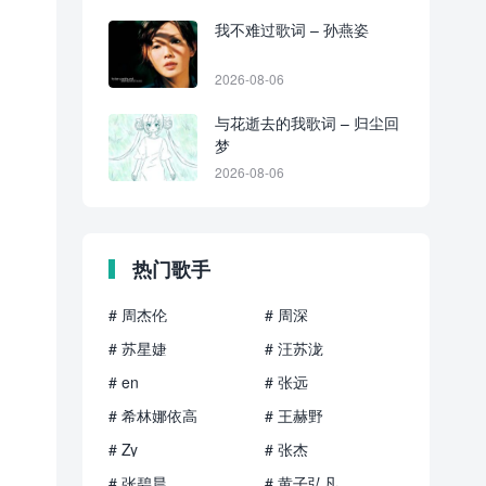
我不难过歌词 – 孙燕姿
2026-08-06
与花逝去的我歌词 – 归尘回
梦
2026-08-06
热门歌手
# 周杰伦
# 周深
# 苏星婕
# 汪苏泷
# en
# 张远
# 希林娜依高
# 王赫野
# Zy
# 张杰
# 张碧晨
# 黄子弘凡