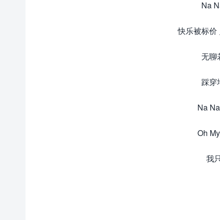
Na N
快乐被标价 灵魂
无聊
踩穿
Na Na
Oh 
我只想