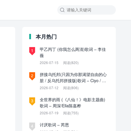

本月热门
甲乙丙丁 (你我怎么两清)歌词 – 李佳
1
薇
2026-07-15
阅读(820)
拼接乌托邦(只因为你那渴望自由的心
2
脏 / 反乌托邦拼接版)歌词 – Ciyo / 见
过夏天P / 乌托邦P
2026-07-12
阅读(806)
全世界的雨 (《八仙！》电影主题曲)
3
歌词 – 周深/Ella陈嘉桦
2026-07-19
阅读(755)
讨厌歌词 – 芮恩
4