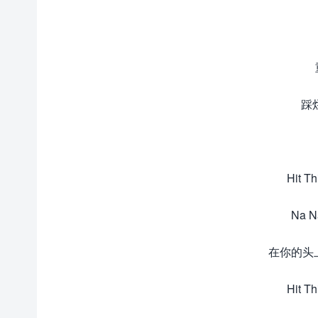
踩
Hit T
Na N
在你的头
Hit T