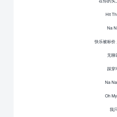
在你的头
Hit T
Na N
快乐被标价 灵魂
无聊
踩穿
Na Na
Oh 
我只想