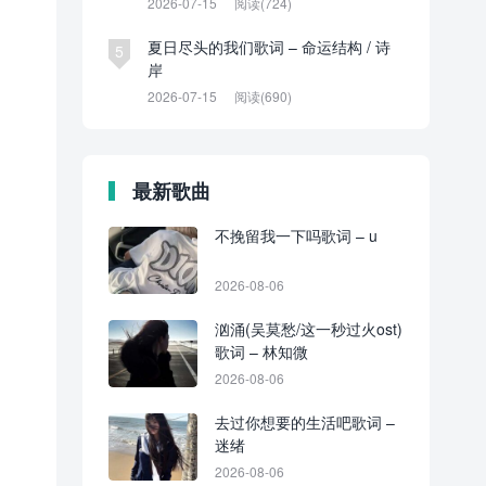
2026-07-15
阅读(724)
夏日尽头的我们歌词 – 命运结构 / 诗
5
岸
2026-07-15
阅读(690)
最新歌曲
不挽留我一下吗歌词 – u
2026-08-06
汹涌(吴莫愁/这一秒过火ost)
歌词 – 林知微
2026-08-06
去过你想要的生活吧歌词 –
迷绪
2026-08-06