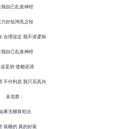
任我自己乱发神经
压力好似鸿毛之轻
有 合理设定 我不讲逻辑
任我自己乱发神经
将这妥协 债都还清
贷 不付利息 我只买高兴
吴克群：
如果无聊算犯法
些 装睡的 真的好装