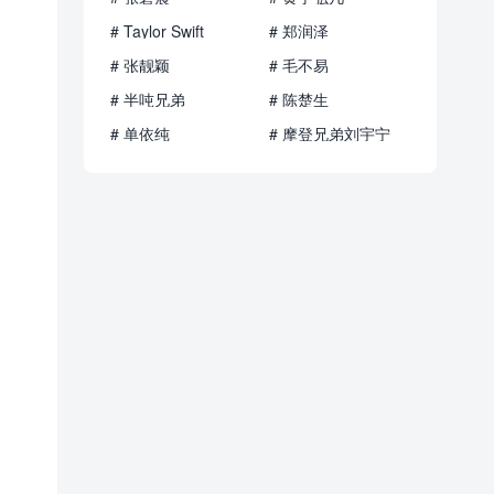
# Taylor Swift
# 郑润泽
# 张靓颖
# 毛不易
# 半吨兄弟
# 陈楚生
# 单依纯
# 摩登兄弟刘宇宁