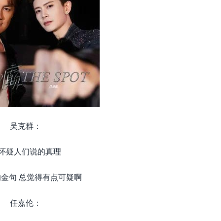
吴克群：
怀疑人们说的真理
金句 总觉得有点可疑啊
任嘉伦：