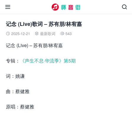


记念 (Live)歌词 – 苏有朋/林宥嘉
2025-12-21
最新歌词
543



记念 (Live) – 苏有朋/林宥嘉
专辑：
《声生不息·华流季》第5期
词：姚谦
曲：蔡健雅
原唱：蔡健雅