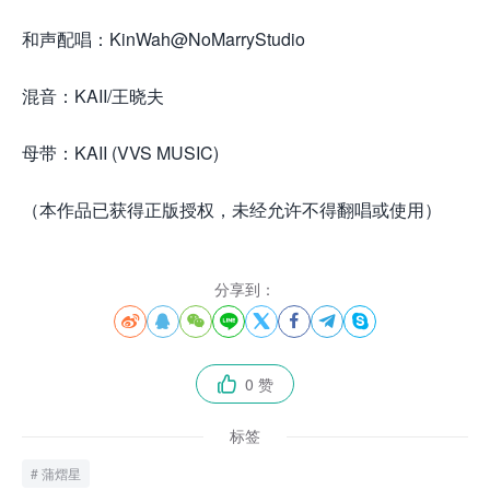
和声配唱：KinWah@NoMarryStudio
混音：KAII/王晓夫
母带：KAII (VVS MUSIC)
（本作品已获得正版授权，未经允许不得翻唱或使用）
分享到：








0 赞

标签
蒲熠星