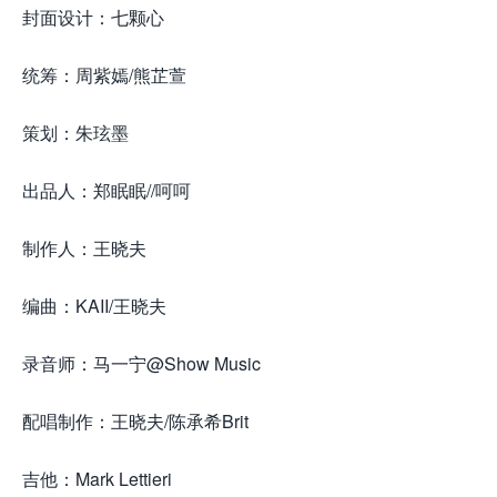
封面设计：七颗心
统筹：周紫嫣/熊芷萱
策划：朱玹墨
出品人：郑眠眠//呵呵
制作人：王晓夫
编曲：KAII/王晓夫
录音师：马一宁@Show Music
配唱制作：王晓夫/陈承希Brit
吉他：Mark Lettieri