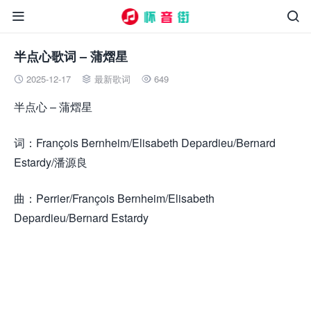


半点心歌词 – 蒲熠星
2025-12-17
最新歌词
649



半点心 – 蒲熠星
词：François Bernheim/Elisabeth Depardieu/Bernard
Estardy/潘源良
曲：Perrier/François Bernheim/Elisabeth
Depardieu/Bernard Estardy