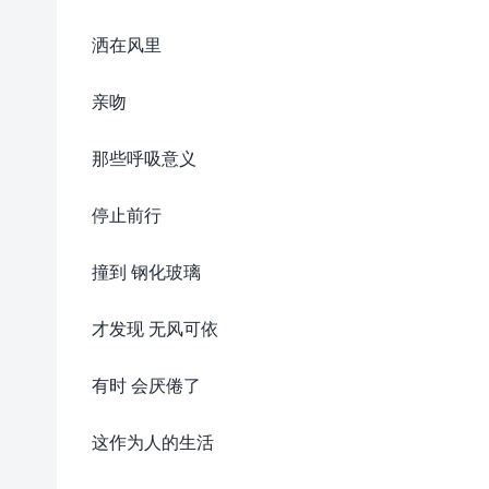
洒在风里
亲吻
那些呼吸意义
停止前行
撞到 钢化玻璃
才发现 无风可依
有时 会厌倦了
这作为人的生活