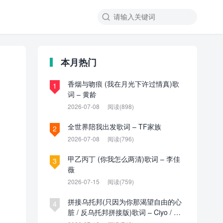

本月热门
香烟与吻痕 (我在月光下许过情真)歌
1
词 – 黄龄
2026-07-08
阅读(898)
全世界陪我出发歌词 – TF家族
2
2026-07-08
阅读(796)
甲乙丙丁 (你我怎么两清)歌词 – 李佳
3
薇
2026-07-15
阅读(759)
拼接乌托邦(只因为你那渴望自由的心
4
脏 / 反乌托邦拼接版)歌词 – Ciyo / 见
过夏天P / 乌托邦P