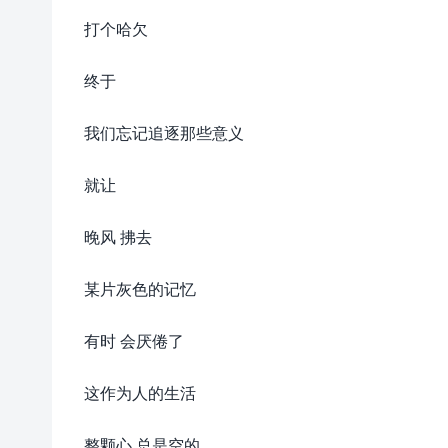
打个哈欠
终于
我们忘记追逐那些意义
就让
晚风 拂去
某片灰色的记忆
有时 会厌倦了
这作为人的生活
整颗心 总是空的