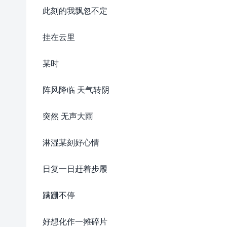
此刻的我飘忽不定
挂在云里
某时
阵风降临 天气转阴
突然 无声大雨
淋湿某刻好心情
日复一日赶着步履
蹒跚不停
好想化作一摊碎片