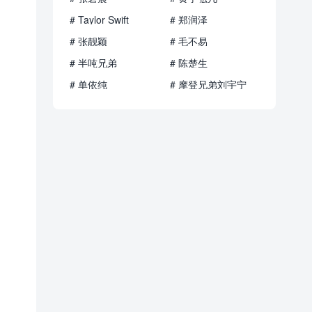
# Taylor Swift
# 郑润泽
# 张靓颖
# 毛不易
# 半吨兄弟
# 陈楚生
# 单依纯
# 摩登兄弟刘宇宁