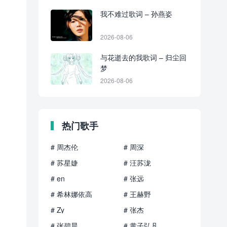
我不难过歌词 – 孙燕姿
2026-08-06
与花逝去的我歌词 – 归尘回
梦
2026-08-06
热门歌手
# 周杰伦
# 周深
# 苏星婕
# 汪苏泷
# en
# 张远
# 希林娜依高
# 王赫野
# Zy
# 张杰
# 张碧晨
# 黄子弘凡