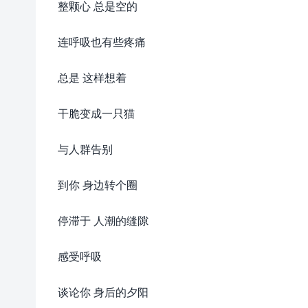
整颗心 总是空的
连呼吸也有些疼痛
总是 这样想着
干脆变成一只猫
与人群告别
到你 身边转个圈
停滞于 人潮的缝隙
感受呼吸
谈论你 身后的夕阳