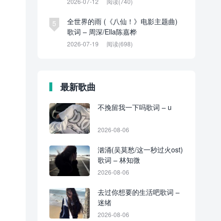
2026-07-12
阅读(740)
全世界的雨 (《八仙！》电影主题曲)
5
歌词 – 周深/Ella陈嘉桦
2026-07-19
阅读(698)
最新歌曲
不挽留我一下吗歌词 – u
2026-08-06
汹涌(吴莫愁/这一秒过火ost)
歌词 – 林知微
2026-08-06
去过你想要的生活吧歌词 –
迷绪
2026-08-06