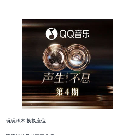
玩玩积木 换换座位