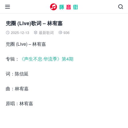


兜圈 (Live)歌词 – 林宥嘉
2025-12-13
最新歌词
936



兜圈 (Live) – 林宥嘉
专辑：
《声生不息·华流季》第4期
词：陈信延
曲：林宥嘉
原唱：林宥嘉