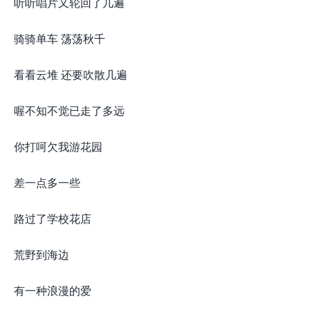
听听唱片又轮回了几遍
骑骑单车 荡荡秋千
看看云堆 还要吹散几遍
喔不知不觉已走了多远
你打呵欠我游花园
差一点多一些
路过了学校花店
荒野到海边
有一种浪漫的爱