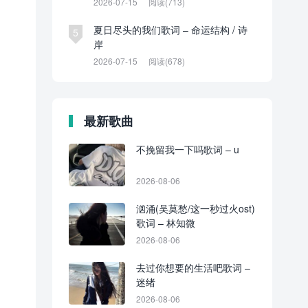
2026-07-15
阅读(713)
夏日尽头的我们歌词 – 命运结构 / 诗
5
岸
2026-07-15
阅读(678)
最新歌曲
不挽留我一下吗歌词 – u
2026-08-06
汹涌(吴莫愁/这一秒过火ost)
歌词 – 林知微
2026-08-06
去过你想要的生活吧歌词 –
迷绪
2026-08-06