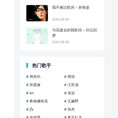
我不难过歌词 – 孙燕姿
2026-08-06
与花逝去的我歌词 – 归尘回
梦
2026-08-06
热门歌手
# 周杰伦
# 周深
# 苏星婕
# 汪苏泷
# en
# 张远
# 希林娜依高
# 王赫野
# Zy
# 张杰
# 张碧晨
# 黄子弘凡