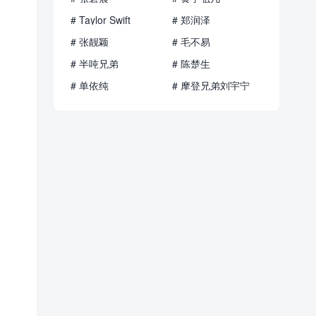
# Taylor Swift
# 郑润泽
# 张靓颖
# 毛不易
# 半吨兄弟
# 陈楚生
# 单依纯
# 摩登兄弟刘宇宁