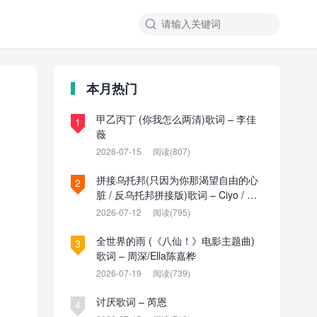

本月热门
甲乙丙丁 (你我怎么两清)歌词 – 李佳
1
薇
2026-07-15
阅读(807)
拼接乌托邦(只因为你那渴望自由的心
2
脏 / 反乌托邦拼接版)歌词 – Ciyo / 见
过夏天P / 乌托邦P
2026-07-12
阅读(795)
全世界的雨 (《八仙！》电影主题曲)
3
歌词 – 周深/Ella陈嘉桦
2026-07-19
阅读(739)
讨厌歌词 – 芮恩
4