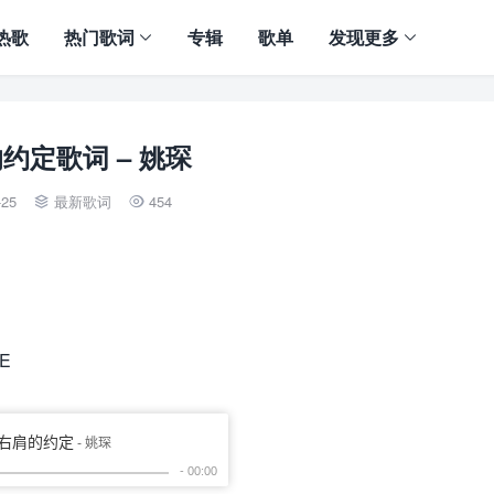
热歌
热门歌词
专辑
歌单
发现更多
约定歌词 – 姚琛
-25
最新歌词
454


PE