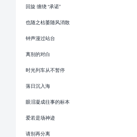
回旋 缠绕 “承诺”
也随之枯萎随风消散
钟声漫过站台
离别的对白
时光列车从不暂停
落日沉入海
眼泪凝成往事的标本
爱若是场神迹
请别再分离