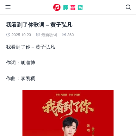


我看到了你歌词 – 黄子弘凡
2025-10-23
最新歌词
360



我看到了你 – 黄子弘凡
作词：胡瀚博
作曲：李凯稠