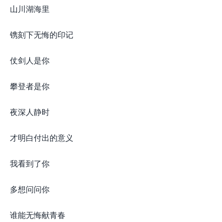
山川湖海里
镌刻下无悔的印记
仗剑人是你
攀登者是你
夜深人静时
才明白付出的意义
我看到了你
多想问问你
谁能无悔献青春