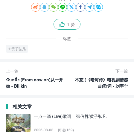








1 赞

标签
黄子弘凡
上一篇
下一篇
นับหนึ่ง (From now on)从一开
不忘 (《暗河传》电视剧情感
始 - Billkin
曲)歌词 - 刘宇宁
相关文章
一点一滴 (Live)歌词 – 张信哲/黄子弘凡
2026-08-02
阅读(169)