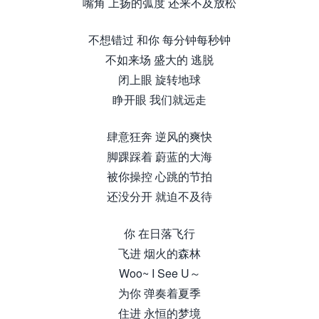
嘴角 上扬的弧度 还来不及放松
不想错过 和你 每分钟每秒钟
不如来场 盛大的 逃脱
闭上眼 旋转地球
睁开眼 我们就远走
肆意狂奔 逆风的爽快
脚踝踩着 蔚蓝的大海
被你操控 心跳的节拍
还没分开 就迫不及待
你 在日落飞行
飞进 烟火的森林
Woo~ I See U～
为你 弹奏着夏季
住进 永恒的梦境