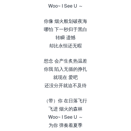
Woo~ I See U ～
你像 烟火般划破夜海
哪怕 下一秒归于黑白
转瞬 遗憾
却比永恒还无暇
想念 会产生炙热温差
你我 陷入无循的挣扎
就现在 爱吧
还没分开就迫不及待
（带）你 在日落飞行
飞进 烟火的森林
Woo~ I See U ～
为你 弹奏着夏季