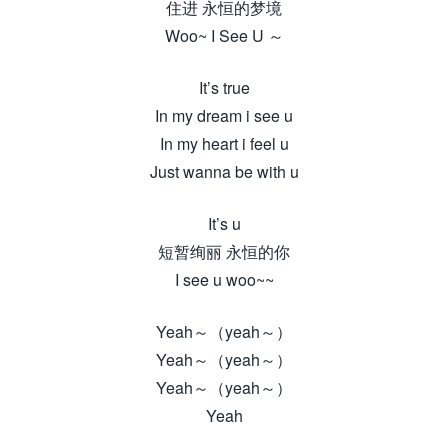
住进 永恒的梦境
Woo~ I See U ～
It’s true
In my dream i see u
In my heart i feel u
Just wanna be with u
It’s u
短暂绚丽 永恒的你
I see u woo~~
Yeah～（yeah～）
Yeah～（yeah～）
Yeah～（yeah～）
Yeah