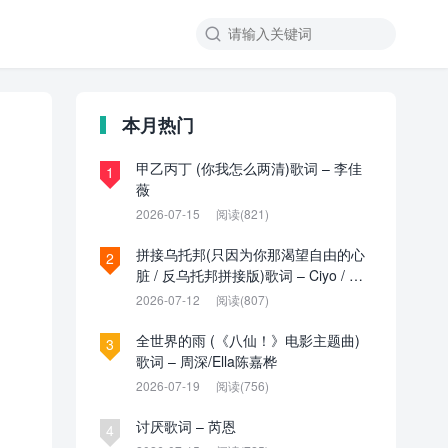

本月热门
甲乙丙丁 (你我怎么两清)歌词 – 李佳
1
薇
2026-07-15
阅读(821)
拼接乌托邦(只因为你那渴望自由的心
2
脏 / 反乌托邦拼接版)歌词 – Ciyo / 见
过夏天P / 乌托邦P
2026-07-12
阅读(807)
全世界的雨 (《八仙！》电影主题曲)
3
歌词 – 周深/Ella陈嘉桦
2026-07-19
阅读(756)
讨厌歌词 – 芮恩
4