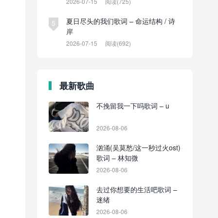
2026-07-15
阅读(725)
夏日尽头的我们歌词 – 命运结构 / 诗
5
岸
2026-07-15
阅读(692)
最新歌曲
不挽留我一下吗歌词 – u
2026-08-06
汹涌(吴莫愁/这一秒过火ost)
歌词 – 林知微
2026-08-06
去过你想要的生活吧歌词 –
迷绪
2026-08-06