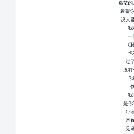
迷茫的
希望你
没人
我
一
哪
也
过
没有
你
我
是你
每
是
见