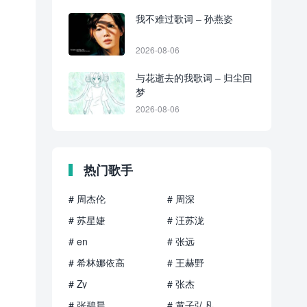
我不难过歌词 – 孙燕姿
2026-08-06
与花逝去的我歌词 – 归尘回
梦
2026-08-06
热门歌手
# 周杰伦
# 周深
# 苏星婕
# 汪苏泷
# en
# 张远
# 希林娜依高
# 王赫野
# Zy
# 张杰
# 张碧晨
# 黄子弘凡