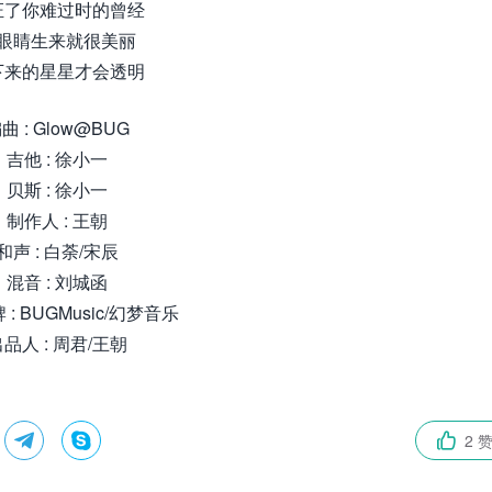
证了你难过时的曾经
眼睛生来就很美丽
下来的星星才会透明
曲 : Glow@BUG
吉他 : 徐小一
贝斯 : 徐小一
制作人 : 王朝
和声 : 白荼/宋辰
混音 : 刘城函
: BUGMusic/幻梦音乐
品人 : 周君/王朝


2 
