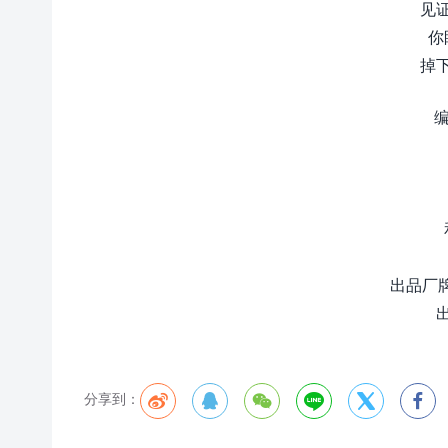
见
你
掉
编
出品厂牌 
出
分享到：





