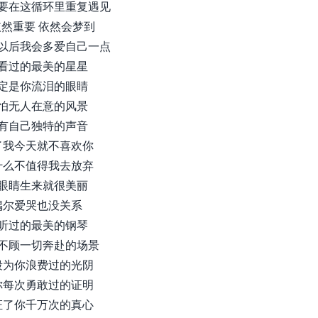
要在这循环里重复遇见
然重要 依然会梦到
以后我会多爱自己一点
看过的最美的星星
定是你流泪的眼睛
怕无人在意的风景
有自己独特的声音
了我今天就不喜欢你
什么不值得我去放弃
眼睛生来就很美丽
偶尔爱哭也没关系
听过的最美的钢琴
不顾一切奔赴的场景
段为你浪费过的光阴
你每次勇敢过的证明
证了你千万次的真心