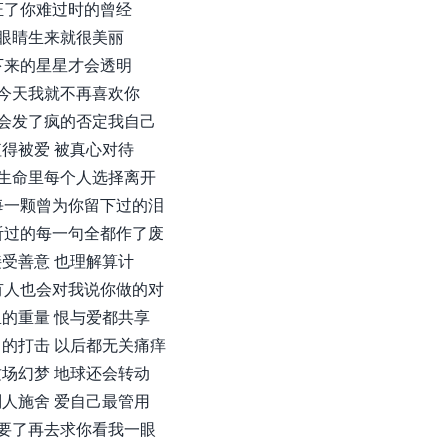
证了你难过时的曾经
眼睛生来就很美丽
下来的星星才会透明
今天我就不再喜欢你
会发了疯的否定我自己
得被爱 被真心对待
生命里每个人选择离开
每一颗曾为你留下过的泪
听过的每一句全都作了废
受善意 也理解算计
有人也会对我说你做的对
的重量 恨与爱都共享
的打击 以后都无关痛痒
场幻梦 地球还会转动
人施舍 爱自己最管用
要了再去求你看我一眼