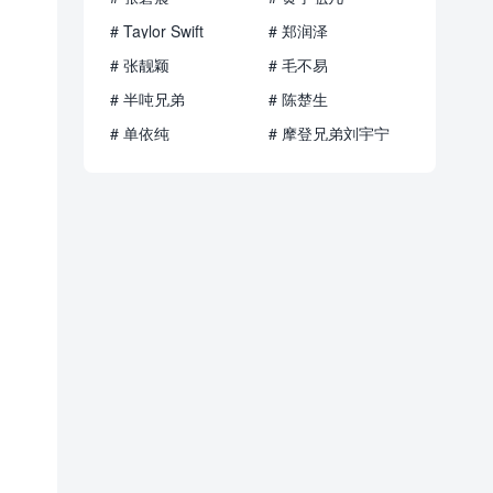
# Taylor Swift
# 郑润泽
# 张靓颖
# 毛不易
# 半吨兄弟
# 陈楚生
# 单依纯
# 摩登兄弟刘宇宁