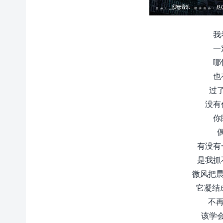
我
一
哪
也
过
没有
你
有没有
是我抓
微风把晨
它凝结
不再
该学