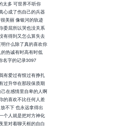
的太多 可世界不听你
真心成了伤自己的兵器
很美丽 像银河的轨迹
你委屈所以哭也没关系
没有得到又怎么算失去
证明什么除了真的喜欢你
人的热诚有时高有时低
你名字的记录3097
我有爱过有恨过有挣扎
有过升华在那段保质期
自己在感情里自卑的人啊
你的喜欢不比任何人差
放不下 也永远拿得出
一个人就是把对方神化
夜里对着聊天框的自白