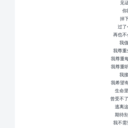
见
你
掉
过了
再也不
我值
我尊重
我尊重
我尊重
我接
我希望
生命里
曾受不了
逃离这
期待别
我不需