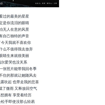
看过的最美的星星
定是你流泪的眼睛
怕无人在意的风景
有自己独特的声音
了今天我就不喜欢你
什么不值得我去放弃
眼睛生来就很美丽
偶尔爱哭也没关系
一张照片能带我回冬季
不住的那就让她随风去
露吹起 也带走我的悲喜
成了微雨 又释放回空气
想拥有 享受着经历
会松手即使没那么轻易