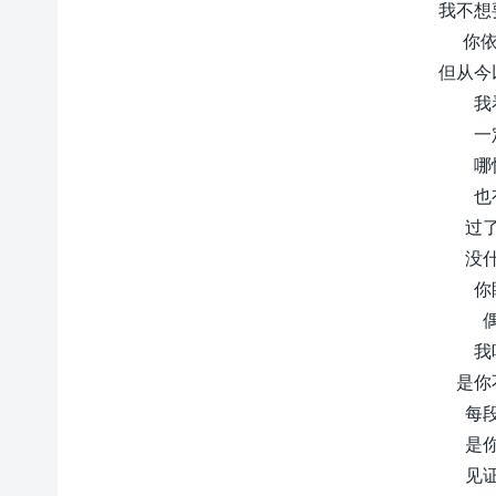
我不想
你依
但从今
我
一
哪
也
过
没
你
我
是你
每
是
见