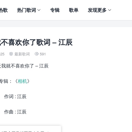
热歌
热门歌词
专辑
歌单
发现更多
不喜欢你了歌词 – 江辰
-25
最新歌词
591


我就不喜欢你了 – 江辰
专辑：《
相机
》
作词 : 江辰
作曲 : 江辰