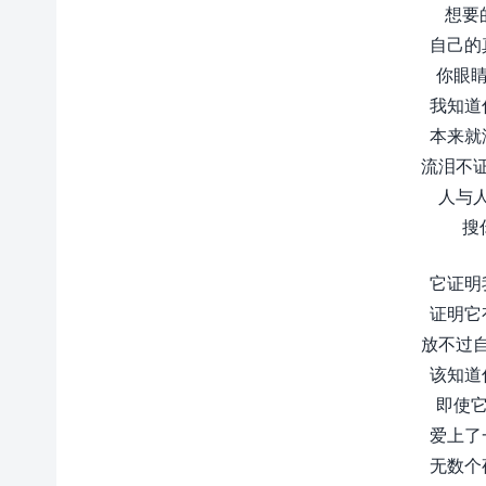
想要
自己的
你眼睛
我知道
本来就
流泪不
人与
搜
它证明
证明它
放不过
该知道
即使它
爱上了
无数个