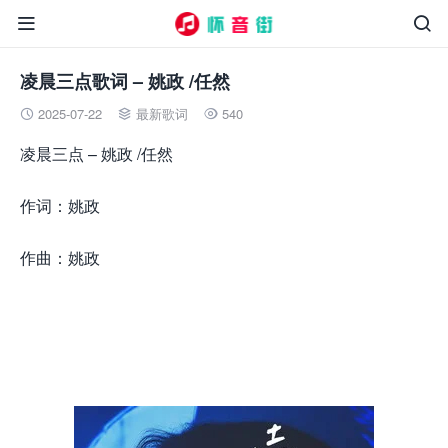


凌晨三点歌词 – 姚政 /任然
2025-07-22
最新歌词
540



凌晨三点 – 姚政 /任然
作词：姚政
作曲：姚政