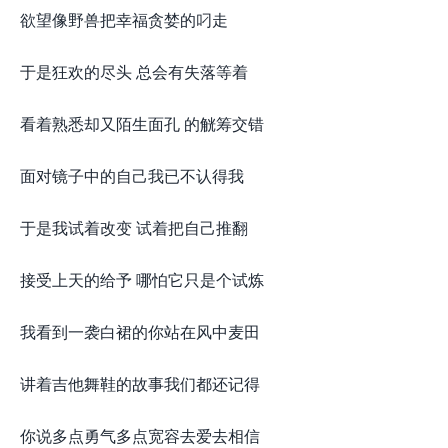
欲望像野兽把幸福贪婪的叼走
于是狂欢的尽头 总会有失落等着
看着熟悉却又陌生面孔 的觥筹交错
面对镜子中的自己我已不认得我
于是我试着改变 试着把自己推翻
接受上天的给予 哪怕它只是个试炼
我看到一袭白裙的你站在风中麦田
讲着吉他舞鞋的故事我们都还记得
你说多点勇气多点宽容去爱去相信