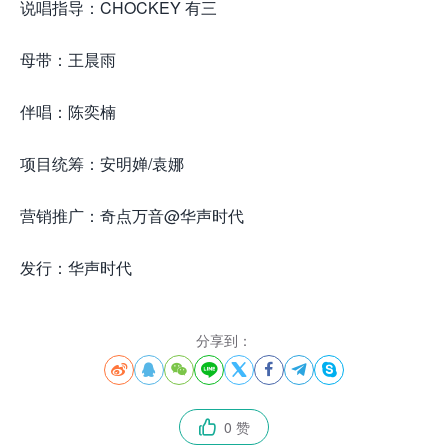
说唱指导：CHOCKEY 有三
母带：王晨雨
伴唱：陈奕楠
项目统筹：安明婵/袁娜
营销推广：奇点万音@华声时代
发行：华声时代
分享到：








0 赞
