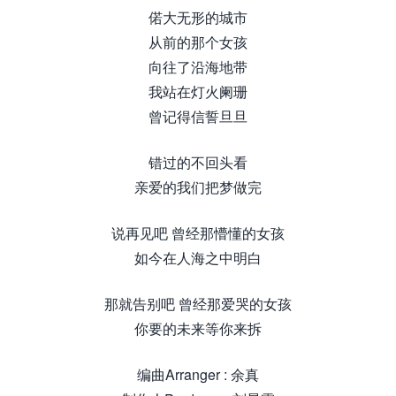
偌大无形的城市
从前的那个女孩
向往了沿海地带
我站在灯火阑珊
曾记得信誓旦旦
错过的不回头看
亲爱的我们把梦做完
说再见吧 曾经那懵懂的女孩
如今在人海之中明白
那就告别吧 曾经那爱哭的女孩
你要的未来等你来拆
编曲Arranger : 余真