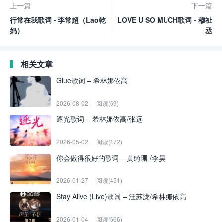
上一篇
下一篇
行常在我歌词 - 李常超（Lao乾
LOVE U SO MUCH歌词 - 穆祉
妈）
丞
相关文章
Glue歌词 – 希林娜依高
2026-08-02
阅读(69)
逐光歌词 – 希林娜依高/张远
2026-05-02
阅读(472)
你会做得很好的歌词 – 黄绮珊 /李昊
2026-01-27
阅读(451)
Stay Alive (Live)歌词 – 汪苏泷/希林娜依高
2026-01-04
阅读(666)