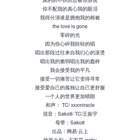
你不配我的真心我的眼泪
我得分清谁是拥抱我的棉被
the love is gone
零碎的光
因为你心碎我轻轻的唱
唱出那段过往来自我们心的滚烫
唱出我的脆弱唱出我的蠢样
我会接受我的平凡
接受一切痛苦让它变得寻常
接受爱自己的孤独让自己更舒服
一个人的世界更加晴朗
和声： TC/ xxxmiracle
混音：Sako8/ TC/王振宇
母带：Sako8
出品：网易·云上
统筹企划：石家昊 joshy