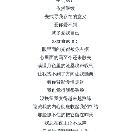
依然继续
去找寻我存在的意义
爱你爱不到
就多爱我自己
xxxmiracle：
眼里面的光都被你占据
心里面的霜至今还未散去
读懂月色里的沧桑唉声叹气
让我找不到了方向让我颤栗
看你背影慢慢走远
我也觉得我很丢脸
没挽留我变得越来越熟练
隐藏我的内心彻底收起我的纠结
那些抓不住的把它留在昨天
我总在夜里泣不成声
像是钟摆警醒我的人生