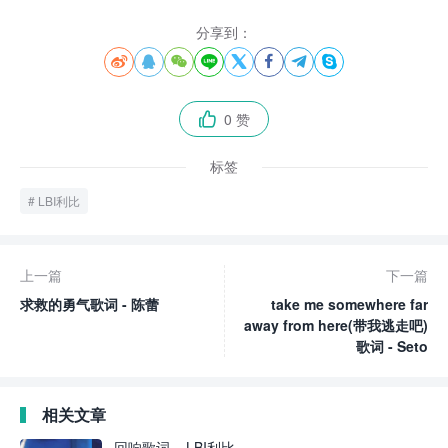
分享到：








0 赞

标签
LBI利比
上一篇
下一篇
求救的勇气歌词 - 陈蕾
take me somewhere far
away from here(带我逃走吧)
歌词 - Seto
相关文章
回响歌词 – LBI利比