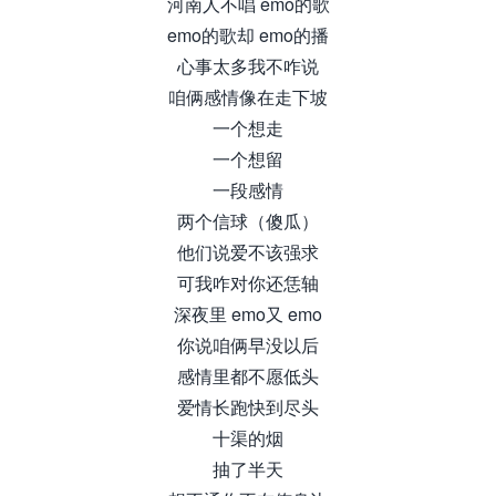
河南人不唱 emo的歌
emo的歌却 emo的播
心事太多我不咋说
咱俩感情像在走下坡
一个想走
一个想留
一段感情
两个信球（傻瓜）
他们说爱不该强求
可我咋对你还恁轴
深夜里 emo又 emo
你说咱俩早没以后
感情里都不愿低头
爱情长跑快到尽头
十渠的烟
抽了半天