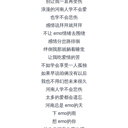
别让我一直再受伤
浪漫的河南人学不会爱
也学不会悲伤
感情说拜拜就拜拜
不让 emo情绪去围绕
感情分岔路徘徊
绊倒我那就躺着睡觉
让我吃爱情的苦
不如学会享受一人孤独
如果早说咱俩没有以后
我也不用幻想未来很久
河南人学不会悲伤
太多的爱都会遗忘
河南总是 emo的天
下 emo的雨
想 emo的你