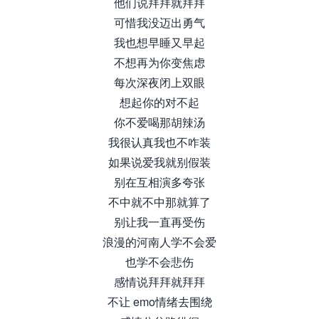
他们说拜拜就拜拜
可惜我没迈出勇气
我也想早睡又早起
不想再为你变焦虑
每次深夜闭上双眼
想起你的对不起
你不爱喝那胡辣汤
我很认真我也不咋装
如果说爱我就别假装
别在互相演多夸张
不中就不中那就算了
别让我一直再受伤
浪漫的河南人学不会爱
也学不会悲伤
感情说拜拜就拜拜
不让 emo情绪去围绕