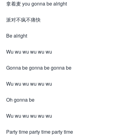
拿着麦 you gonna be alright
派对不疯不痛快
Be alright
Wu wu wu wu wu wu
Gonna be gonna be gonna be
Wu wu wu wu wu wu
Oh gonna be
Wu wu wu wu wu wu
Party time party time party time