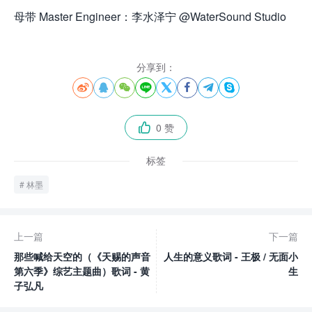
母带 Master Engineer：李水泽宁 @WaterSound Studio
分享到：








0 赞

标签
林墨
上一篇
下一篇
那些喊给天空的（《天赐的声音
人生的意义歌词 - 王极 / 无面小
第六季》综艺主题曲）歌词 - 黄
生
子弘凡