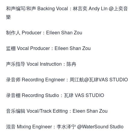
和声编写/和声 Backing Vocal：林言奕 Andy Lin @上奕音
樂
制作人 Producer：Eileen Shan Zou
监棚 Vocal Producer：Eileen Shan Zou
声乐指导 Vocal Instruction：陈冉
录音师 Recording Engineer：周江航@瓦肆VAS STUDIO
录音棚 Recording Studio：瓦肆 VAS STUDIO
音乐编辑 Vocal/Track Editing：Eieen Shan Zou
混音 Mixing Engineer：李水泽宁 @WaterSound Studio