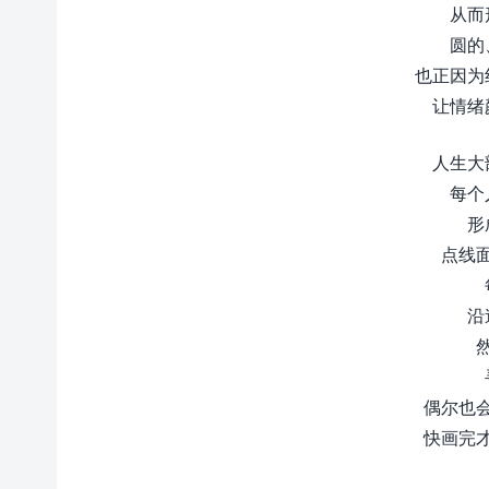
从而
圆的
也正因为
让情绪
人生大
每个
形
点线
沿
偶尔也
快画完