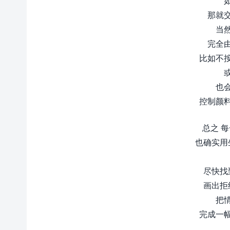
那就
当
完全
比如不
也
控制颜
总之 
也确实用
尽快找
画出拒
把
完成一