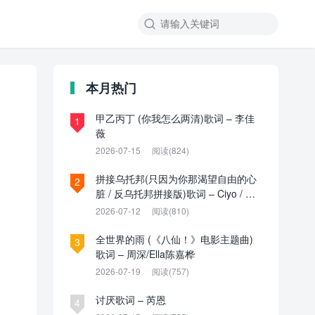

本月热门
甲乙丙丁 (你我怎么两清)歌词 – 李佳
1
薇
2026-07-15
阅读(824)
拼接乌托邦(只因为你那渴望自由的心
2
脏 / 反乌托邦拼接版)歌词 – Ciyo / 见
过夏天P / 乌托邦P
2026-07-12
阅读(810)
全世界的雨 (《八仙！》电影主题曲)
3
歌词 – 周深/Ella陈嘉桦
2026-07-19
阅读(757)
讨厌歌词 – 芮恩
4