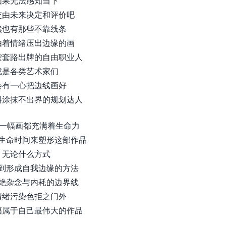
如果无法感知当下
交由未来决定和评价吧
然也有那些不靠线条
由着情绪压出边缘的画
按套路出牌的自由职业人
或是各类艺术家们
会有一心把边线画好
料涂抹不出界的规划达人
每一幅画都充满着生命力
生命时间来塑形这部作品
无论什么方式
到形成自我边缘的方法
绝杂念与内耗的边界线
情绪污染色拒之门外
幅属于自己最伟大的作品
…