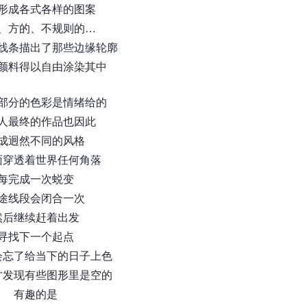
形成各式各样的图案
、方的、不规则的…
线条描出了那些边缘轮廓
颜料得以自由涂染其中
部分的色彩是情绪给的
人最终的作品也因此
成迥然不同的风格
面穿透着世界任何角落
每完成一次蜕变
途线段会闭合一次
然后继续赶着出发
寻找下一个起点
会忘了给当下的日子上色
才发现有些图形里是空的
有趣的是