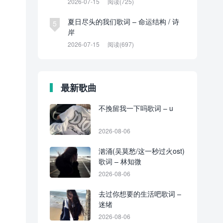
2026-07-15
阅读(725)
夏日尽头的我们歌词 – 命运结构 / 诗
5
岸
2026-07-15
阅读(697)
最新歌曲
不挽留我一下吗歌词 – u
2026-08-06
汹涌(吴莫愁/这一秒过火ost)
歌词 – 林知微
2026-08-06
去过你想要的生活吧歌词 –
迷绪
2026-08-06