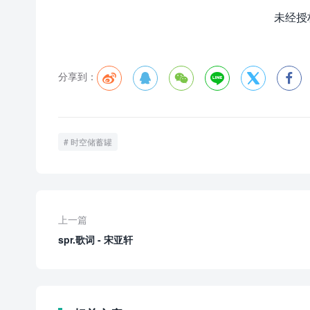
未经授
分享到：






时空储蓄罐
上一篇
spr.歌词 - 宋亚轩