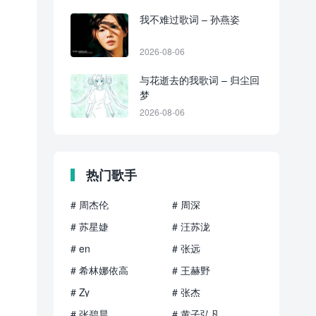
我不难过歌词 – 孙燕姿
2026-08-06
与花逝去的我歌词 – 归尘回
梦
2026-08-06
热门歌手
# 周杰伦
# 周深
# 苏星婕
# 汪苏泷
# en
# 张远
# 希林娜依高
# 王赫野
# Zy
# 张杰
# 张碧晨
# 黄子弘凡