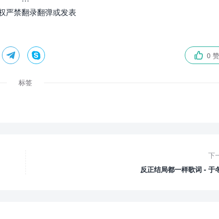
权严禁翻录翻弹或发表


0 

标签
下
反正结局都一样歌词 - 于