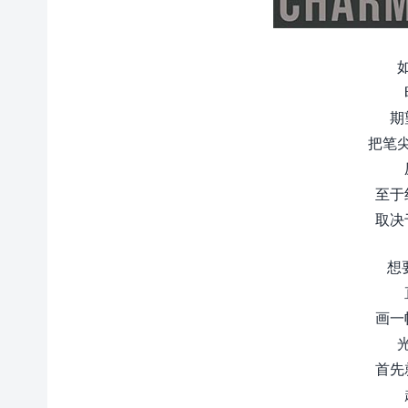
期
把笔
至于
取决
想
画一
首先