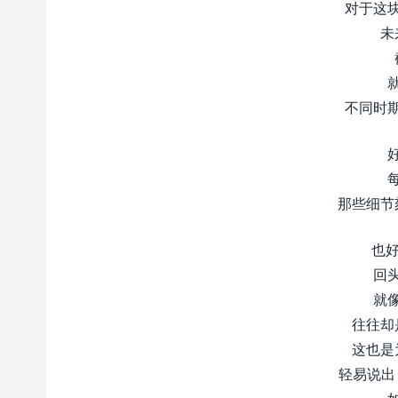
对于这
未
不同时
那些细节
也好
回
就
往往却
这也是
轻易说出