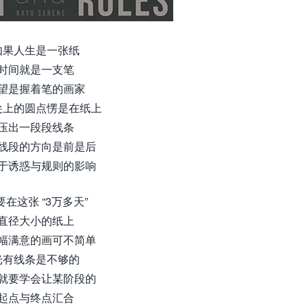
如果人生是一张纸
时间就是一支笔
望是握着笔的画家
尖上的圆点愣是在纸上
压出一段段线条
线段的方向是前是后
于诱惑与规则的影响
要在这张 “3万多天”
直径大小的纸上
幅满意的画可不简单
光有线条是不够的
就要学会让某阶段的
起点与终点汇合