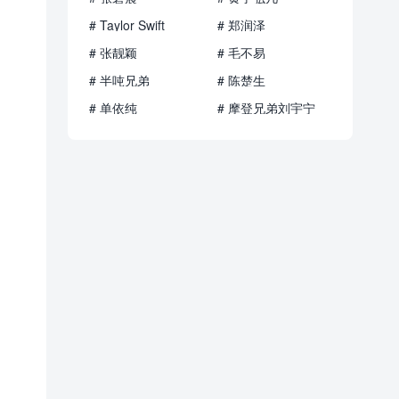
# Taylor Swift
# 郑润泽
# 张靓颖
# 毛不易
# 半吨兄弟
# 陈楚生
# 单依纯
# 摩登兄弟刘宇宁