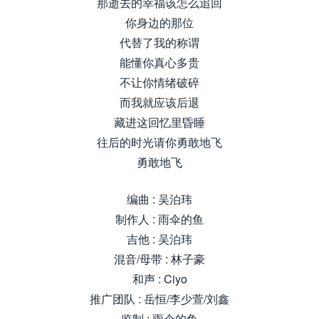
那逝去的幸福该怎么追回
你身边的那位
代替了我的称谓
能懂你真心多贵
不让你情绪破碎
而我就应该后退
藏进这回忆里昏睡
往后的时光请你勇敢地飞
勇敢地飞
编曲 : 吴泊玮
制作人 : 雨伞的鱼
吉他 : 吴泊玮
混音/母带 : 林子豪
和声 : Ciyo
推广团队 : 岳恒/李少萱/刘鑫
监制 : 雨伞的鱼