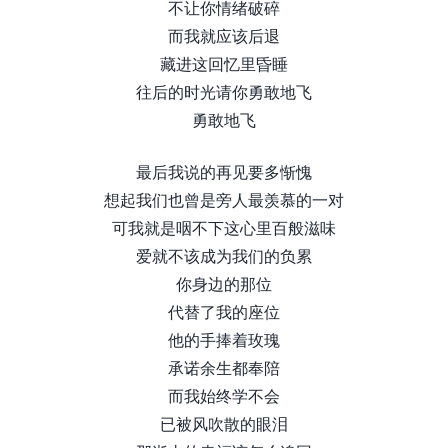
不让你情绪破碎
而我就应该后退
藏进这回忆里昏睡
往后的时光请你勇敢地飞
勇敢地飞
最后我说的再见要多惭愧
想起我们也曾是旁人最羡慕的一对
可我就是咽不下这心里百般滋味
爱就不该成为我们的负累
你身边的那位
代替了我的座位
他的手捧着玫瑰
承诺余生都奉陪
而我始终学不会
已被风吹散的眼泪