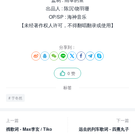
出品人 : 陈沉\饶羽珊
OP/SP : 海神音乐
【未经著作权人许可，不得翻唱翻录或使用】
分享到：








0 赞

标签
于冬然
上一篇
下一篇
残歌词 - Max李玄 / Tiko
远去的列车歌词 - 四熹丸子