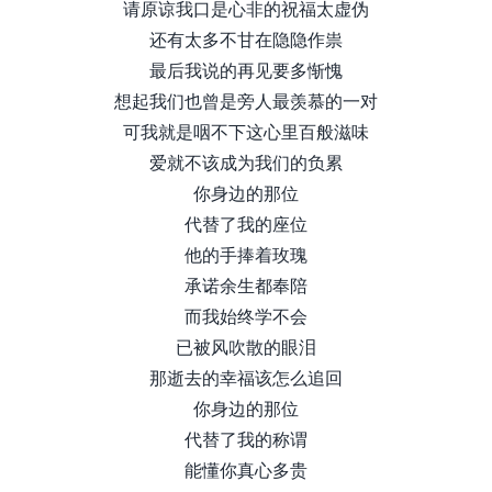
请原谅我口是心非的祝福太虚伪
还有太多不甘在隐隐作祟
最后我说的再见要多惭愧
想起我们也曾是旁人最羡慕的一对
可我就是咽不下这心里百般滋味
爱就不该成为我们的负累
你身边的那位
代替了我的座位
他的手捧着玫瑰
承诺余生都奉陪
而我始终学不会
已被风吹散的眼泪
那逝去的幸福该怎么追回
你身边的那位
代替了我的称谓
能懂你真心多贵