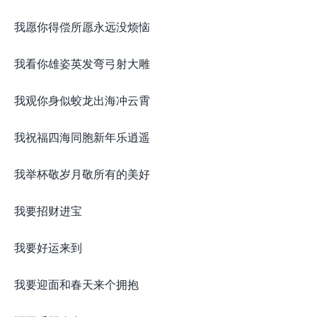
我愿你得偿所愿永远没烦恼
我看你雄姿英发弯弓射大雕
我观你身似蛟龙出海冲云霄
我祝福四海同胞新年乐逍遥
我举杯敬岁月敬所有的美好
我要招财进宝
我要好运来到
我要迎面和春天来个拥抱