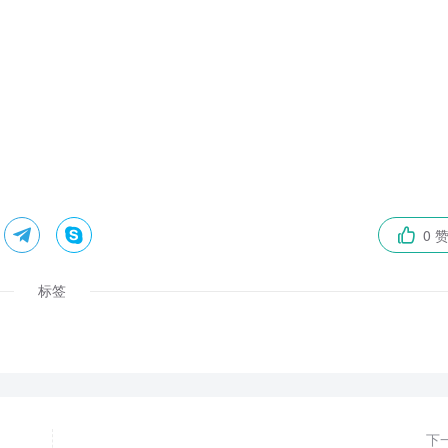


0 

标签
下