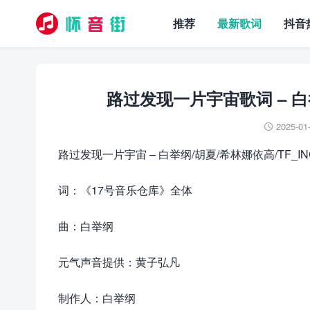
推荐
最新歌词
抖音
路过发现一片宇宙歌词 – 白举
2025-01

路过发现一片宇宙 – 白举纲/胡夏/希林娜依高/TF_I
词：《17号音乐仓库》全体
曲：白举纲
元气声音提供：黄子弘凡
制作人：白举纲