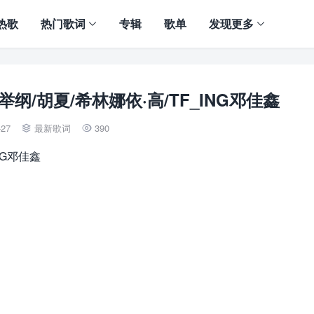
热歌
热门歌词
专辑
歌单
发现更多
纲/胡夏/希林娜依·高/TF_ING邓佳鑫
-27
最新歌词
390


NG邓佳鑫