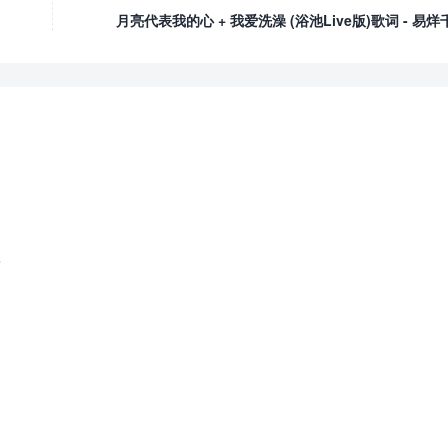
月亮代表我的心 + 我爱洗澡 (浴池Live版)歌词 - 易烊
鑫