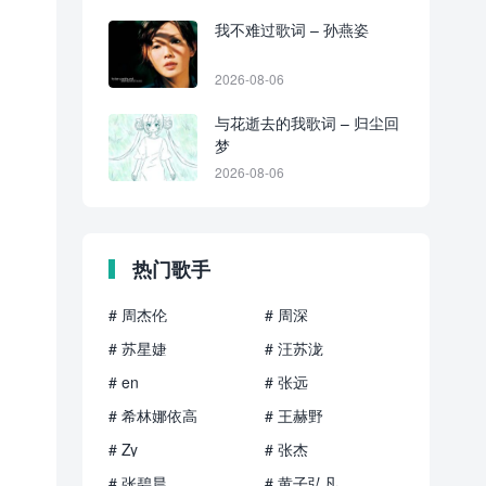
我不难过歌词 – 孙燕姿
2026-08-06
与花逝去的我歌词 – 归尘回
梦
2026-08-06
热门歌手
# 周杰伦
# 周深
# 苏星婕
# 汪苏泷
# en
# 张远
# 希林娜依高
# 王赫野
# Zy
# 张杰
# 张碧晨
# 黄子弘凡