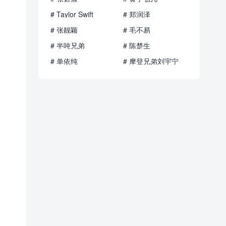
# Taylor Swift
# 郑润泽
# 张靓颖
# 毛不易
# 半吨兄弟
# 陈楚生
# 单依纯
# 摩登兄弟刘宇宁