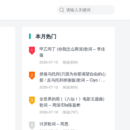

本月热门
甲乙丙丁 (你我怎么两清)歌词 – 李佳
1
薇
2026-07-15
阅读(859)
拼接乌托邦(只因为你那渴望自由的心
2
脏 / 反乌托邦拼接版)歌词 – Ciyo / 见
过夏天P / 乌托邦P
2026-07-12
阅读(850)
全世界的雨 (《八仙！》电影主题曲)
3
歌词 – 周深/Ella陈嘉桦
2026-07-19
阅读(797)
讨厌歌词 – 芮恩
4