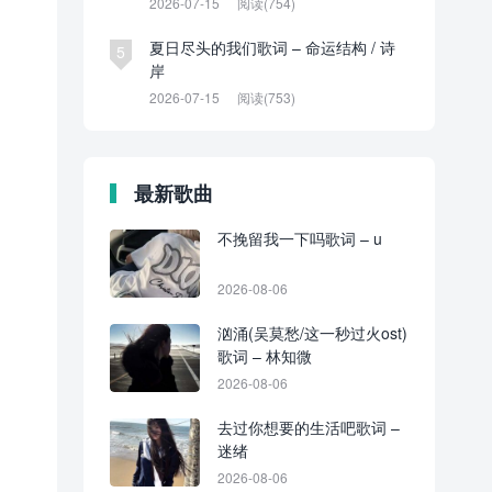
2026-07-15
阅读(754)
夏日尽头的我们歌词 – 命运结构 / 诗
5
岸
2026-07-15
阅读(753)
最新歌曲
不挽留我一下吗歌词 – u
2026-08-06
汹涌(吴莫愁/这一秒过火ost)
歌词 – 林知微
2026-08-06
去过你想要的生活吧歌词 –
迷绪
2026-08-06