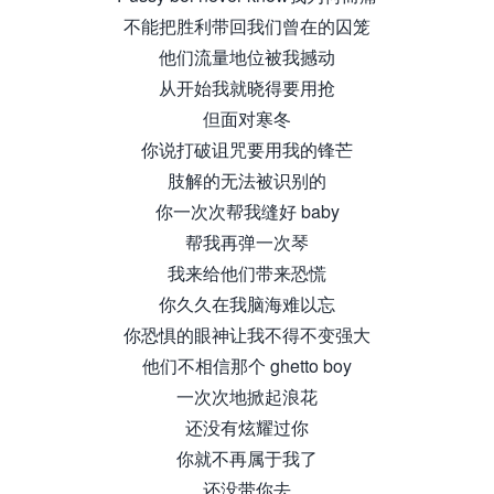
不能把胜利带回我们曾在的囚笼
他们流量地位被我撼动
从开始我就晓得要用抢
但面对寒冬
你说打破诅咒要用我的锋芒
肢解的无法被识别的
你一次次帮我缝好 baby
帮我再弹一次琴
我来给他们带来恐慌
你久久在我脑海难以忘
你恐惧的眼神让我不得不变强大
他们不相信那个 ghetto boy
一次次地掀起浪花
还没有炫耀过你
你就不再属于我了
还没带你去