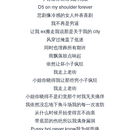
D5 on my shoulder forever
悲剧像冷感的女人外表喜剧
我不再是穷逼
让我 ex搬走我说那是关于我的 city
风穿过掩盖了低迷
同时也埋葬所有期许
雨飘落鼓点响起
依然让坏小子疯狂
我走上老街
小姐你晓得我让那些穷小子疯狂
我走上老街
小姐你晓得不是幻觉那个对我无关痛痒
我依然没忘地下角斗场我的每一次攻防
从什么时候开始变得言不由衷
带底层的伤疤所以我满身漏洞
Pussy boi never know我为何而痛