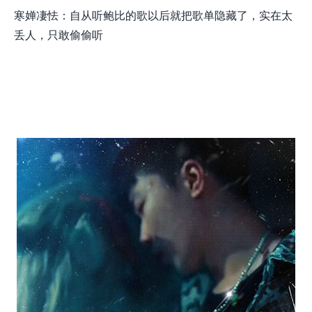
寒婵凄怯：自从听鲍比的歌以后就把歌单隐藏了，实在太
丢人，只敢偷偷听