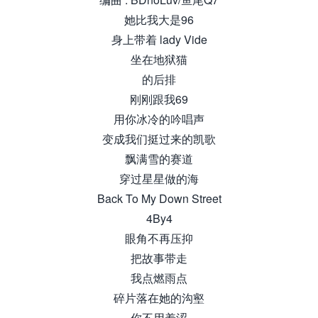
她比我大是96
身上带着 lady Vide
坐在地狱猫
的后排
刚刚跟我69
用你冰冷的吟唱声
变成我们挺过来的凯歌
飘满雪的赛道
穿过星星做的海
Back To My Down Street
4By4
眼角不再压抑
把故事带走
我点燃雨点
碎片落在她的沟壑
你不用羞涩