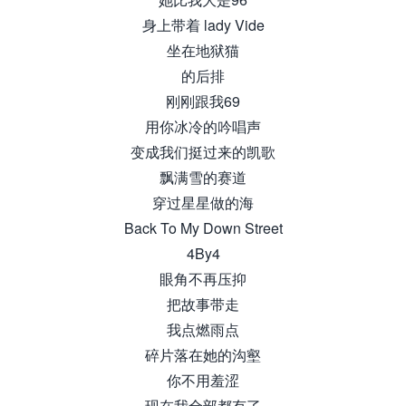
身上带着 lady Vide
坐在地狱猫
的后排
刚刚跟我69
用你冰冷的吟唱声
变成我们挺过来的凯歌
飘满雪的赛道
穿过星星做的海
Back To My Down Street
4By4
眼角不再压抑
把故事带走
我点燃雨点
碎片落在她的沟壑
你不用羞涩
现在我全部都有了