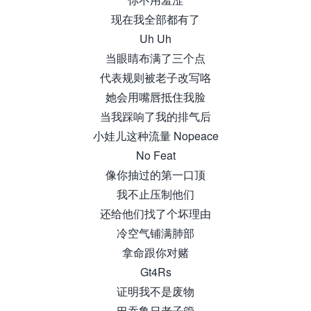
现在我全部都有了
Uh Uh
当眼睛布满了三个点
代表规则被老子改写咯
她会用嘴唇抵住我脸
当我踩响了我的排气后
小娃儿这种流量 Nopeace
No Feat
像你抽过的第一口顶
我不止压制他们
还给他们找了个坏理由
冷空气铺满肺部
拿命跟你对赌
Gt4Rs
证明我不是废物
巴吞鲁日老子管