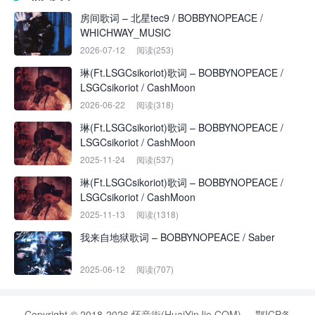
房间歌词 – 北星tec9 / BOBBYNOPEACE /
WHICHWAY_MUSIC
2026-07-12
阅读(253)
琳(Ft.LSGCsikoriot)歌词 – BOBBYNOPEACE /
LSGCsikoriot / CashMoon
2026-06-22
阅读(318)
琳(Ft.LSGCsikoriot)歌词 – BOBBYNOPEACE /
LSGCsikoriot / CashMoon
2025-11-24
阅读(537)
琳(Ft.LSGCsikoriot)歌词 – BOBBYNOPEACE /
LSGCsikoriot / CashMoon
2025-11-13
阅读(1318)
我来自地狱歌词 – BOBBYNOPEACE / Saber
2025-06-12
阅读(707)
Copyright © 2018-2026 怀音街(HuaiYinJie.COM)
鄂ICP备