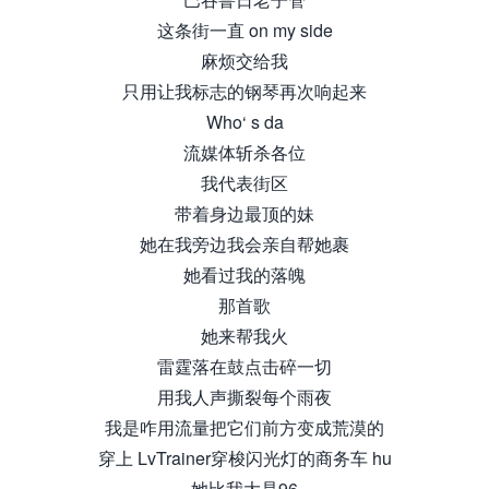
这条街一直 on my side
麻烦交给我
只用让我标志的钢琴再次响起来
Who‘ s da
流媒体斩杀各位
我代表街区
带着身边最顶的妹
她在我旁边我会亲自帮她裹
她看过我的落魄
那首歌
她来帮我火
雷霆落在鼓点击碎一切
用我人声撕裂每个雨夜
我是咋用流量把它们前方变成荒漠的
穿上 LvTrainer穿梭闪光灯的商务车 hu
她比我大是96