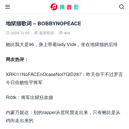


地狱猫歌词 – BOBBYNOPEACE
2024-12-03
最新歌词
404



她比我大是96，身上带着lady Vide，坐在地狱猫的后排
网友热评：
XRKi11NoFACEnOcaseNoI7QiD287：昨天你干不过罗言
今日你败给宇将军
Ri0tk：将军出狱狂欢曲
来.源怀音.街huaiyinjie.com
内蒙万妮达：别的rapper从贫民窟走出来，只有鲍比是从
鸡街走出来的