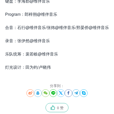
键盘：李海郡@维伴音乐
Program：郎梓朔@维伴音乐
合音：石行@维伴音乐/张炜@维伴音乐/邢晏侨@维伴音乐
录音：张伊然@维伴音乐
乐队统筹：裴若岐@维伴音乐
灯光设计：田为钧/卢晓伟
分享到：








0 赞
