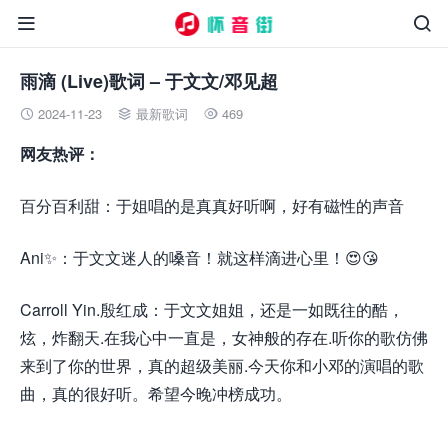


雨滴 (Live)歌词 – 于文文/邓见超
2024-11-23
最新歌词
469



网友热评：
百分百利甜：于姐唱的是真真好听啊，好有磁性的声音
Ani✨：于文文迷人的嗓音！就这样滴进心里！😍😘
Carroll Yin.殷红成：于文文姐姐，还是一如既往的酷，
炫，炸翻天.在我心中一直是，女神般的存在.听你的歌仿佛
来到了你的世界，真的超级美丽.今天你和小邓的演唱的歌
曲，真的很好听。希望今晚冲榜成功。
来.源怀音.街
huaiyinjie.com