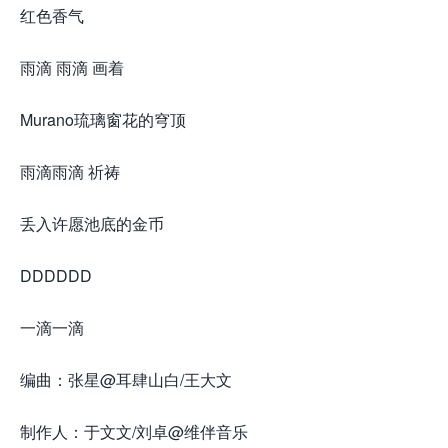
红色香气
雨滴 雨滴 画着
Murano琉璃窗花的穹顶
雨滴雨滴 祈祷
丢入许愿池底的金币
DDDDDD
一滴一滴
编曲：张星@耳肆山白/王大文
制作人：于文文/刘卓@维伴音乐