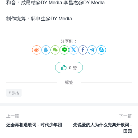
和音：成昂桔@DY Media 李昌杰@DY Media
制作统筹：郭申生@DY Media
分享到：








0 赞

标签
张杰
上一篇
下一篇
还会再相遇歌词 - 时代少年团
先说爱的人为什么先离开歌词 -
田园